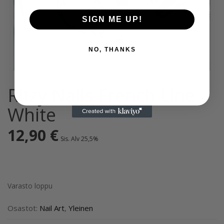
SIGN ME UP!
NO, THANKS
Ritzy Nails French Line
White
12,90
€
Sis. Alv 25,5%
Varasto loppu
Osastot:
Nail Art
,
Yleinen