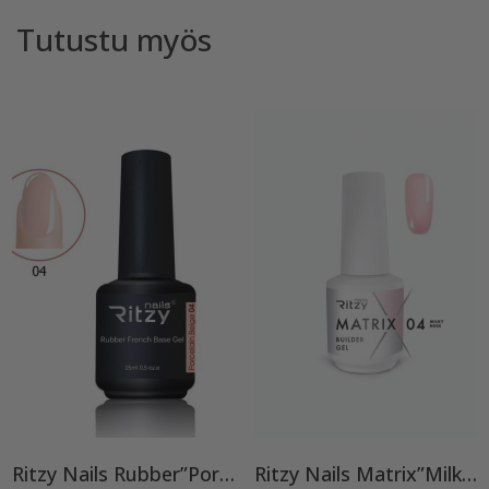
Tutustu myös
Ritzy Nails Rubber”Porcelain Beige” 04,15ml
Ritzy Nails Matrix”Milky Rose” rakennegeeli, 04 9ml, Bottle builder gel