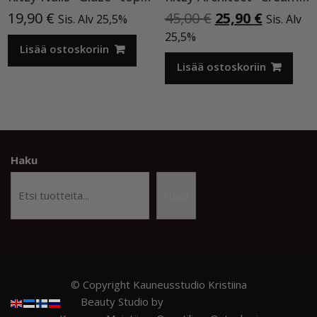
Alkuperäinen
Nykyine
19,90
€
45,00
€
25,90
€
Sis. Alv 25,5%
Sis. Alv
hinta
hinta
25,5%
Lisää ostoskoriin
oli:
on:
45,00 €.
25,90 €.
Lisää ostoskoriin
Haku
Haku
© Copyright Kauneusstudio Kristiina
Beauty Studio by
Acme Themes