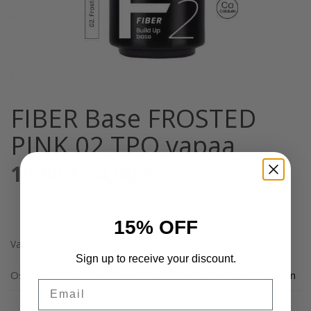
FIBER Base FROSTED
PINK 02 TPO vapaa
19,90
€
Alkuperäinen
14,90
€
Nykyinen
Sis. Alv 25,5%
hinta
hinta
oli:
on:
19,90 €.
14,90 €.
15% OFF
Varasto loppu
Sign up to receive your discount.
Osastot:
Ritzy Nails Fiber
,
Ritzy Rubber pohjageelit
,
Yleinen
Email