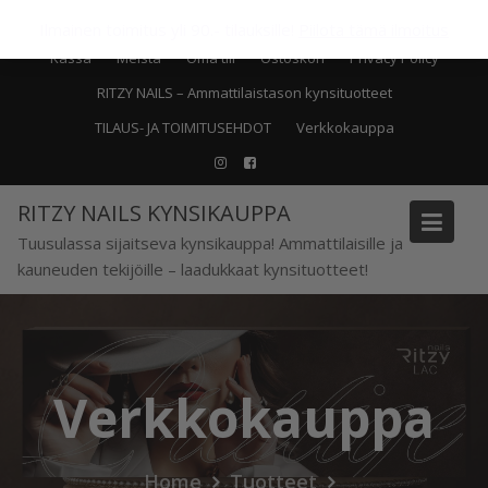
Skip
Recent posts
LPG hoito
Ilmainen toimitus yli 90.- tilauksille!
Piilota tämä ilmoitus
to
Kassa
Meistä
Oma tili
Ostoskori
Privacy Policy
content
RITZY NAILS – Ammattilaistason kynsituotteet
TILAUS- JA TOIMITUSEHDOT
Verkkokauppa
RITZY NAILS KYNSIKAUPPA
Tuusulassa sijaitseva kynsikauppa! Ammattilaisille ja
kauneuden tekijöille – laadukkaat kynsituotteet!
Verkkokauppa
Home
Tuotteet