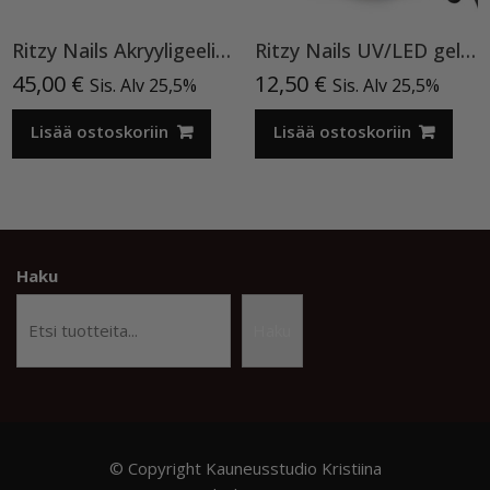
Ritzy Nails Akryyligeeli “Nude Beige”,56ml TPO vapaa
Ritzy Nails UV/LED gel polish ”Black” 64, 9ml, geelilakka TPO vapaa
45,00
€
12,50
€
Sis. Alv 25,5%
Sis. Alv 25,5%
Lisää ostoskoriin
Lisää ostoskoriin
Haku
Haku
© Copyright Kauneusstudio Kristiina