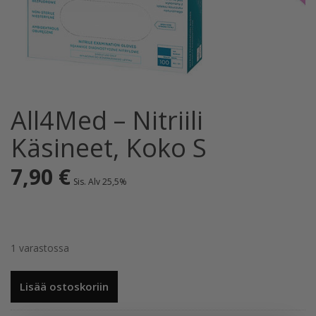
All4Med – Nitriili
Käsineet, Koko S
7,90
€
Sis. Alv 25,5%
1 varastossa
All4Med
Lisää ostoskoriin
-
Nitriili