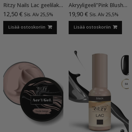
Ritzy Nails Lac geelilakka ”Neon Yellow”119 , 9ml TPO vapaa
Akryyligeeli”Pink Blush”15ml
12,50
€
19,90
€
Sis. Alv 25,5%
Sis. Alv 25,5%
Lisää ostoskoriin
Lisää ostoskoriin