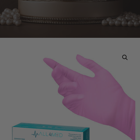
Home
Tuotteet
All4Med – Nitriili Käsineet, Koko S