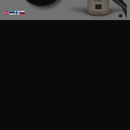
Ritzy Nails Akryyligeeli “Nude Beige”,56ml TPO vapaa
Ritzy Nails UV/LED gel polish ”Black” 64, 9ml, geelilakka TPO vapaa
45,00
€
12,50
€
Sis. Alv 25,5%
Sis. Alv 25,5%
Lisää ostoskoriin
Lisää ostoskoriin
Haku
Haku