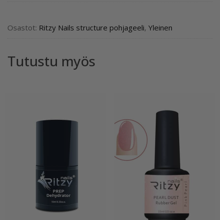
GLASSY
PINK
Rubber
Osastot:
Ritzy Nails structure pohjageeli
,
Yleinen
Base
TPO-
Tutustu myös
VAPAA
määrä