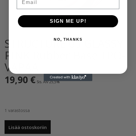
SIGN ME UP!
STRUCTURE 05 GLASSY
NO, THANKS
PINK Rubber Base TPO-
VAPAA
19,90
€
Sis. Alv 25,5%
1 varastossa
STRUCTURE
Lisää ostoskoriin
05