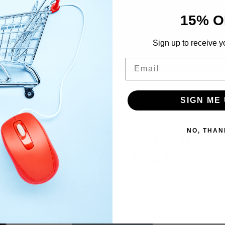
15% O
Sign up to receive y
Email
SIGN ME 
RUBY KARMA
04 tpo free
NO, THAN
13,50
€
Sis. Alv 25,5%
1 varastossa