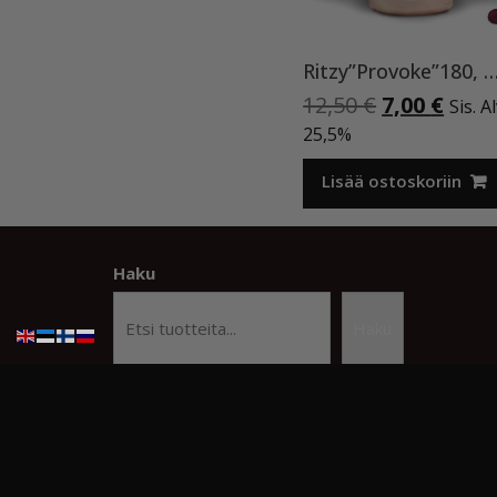
Ritzy”Provoke”180, geeli
Alkuperäi
Nyky
12,50
€
7,00
€
Sis. A
hinta
hint
25,5%
oli:
on:
12,50 €.
7,00 
Lisää ostoskoriin
Haku
Haku
© Copyright Kauneusstudio Kristiina
Beauty Studi