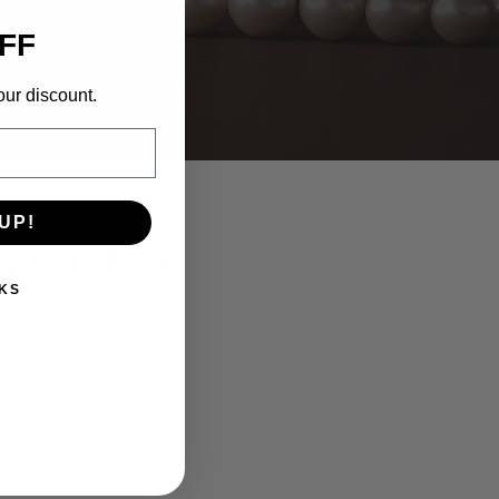
FF
our discount.
UP!
 Cat Eye
KS