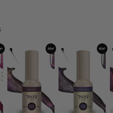
s
e!
Ale!
Ale!