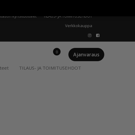
Meistä
Oma tili
Ostoskori
Privacy Policy
stason kynsituotteet
TILAUS- JA TOIMITUSEHDOT
Verkkokauppa
0
Ajanvaraus
teet
TILAUS- JA TOIMITUSEHDOT