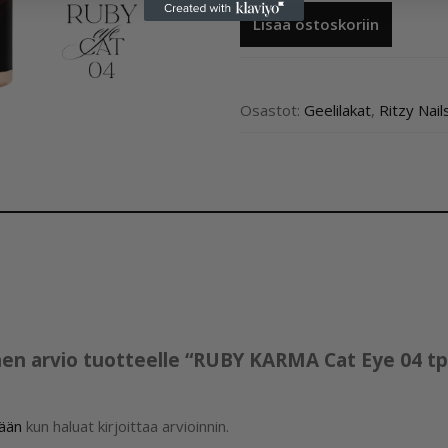
RUBY
Lisää ostoskoriin
KARMA
Cat
Eye
04
Osastot:
Geelilakat
,
Ritzy Nail
tpo
free
määrä
nen arvio tuotteelle “RUBY KARMA Cat Eye 04 tp
sään
kun haluat kirjoittaa arvioinnin.