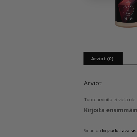
Arviot (0)
Arviot
Tuotearvioita ei vielä ole.
Kirjoita ensimmäi
Sinun on
kirjauduttava si