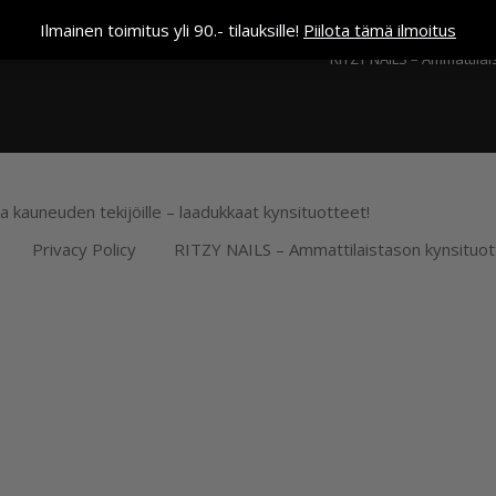
Kassa
Ilmainen toimitus yli 90.- tilauksille!
Piilota tämä ilmoitus
RITZY NAILS – Ammattilai
ja kauneuden tekijöille – laadukkaat kynsituotteet!
Privacy Policy
RITZY NAILS – Ammattilaistason kynsituot