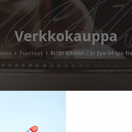
Verkkokauppa
ome
Tuotteet
RUBY KARMA Cat Eye 04 tpo fr