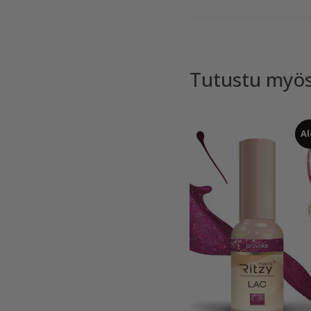
Tutustu myö
Al