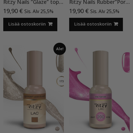
Ritzy Nails ”Glaze” top TPO vapaa
Ritzy Nails Rubber”Porcelain Beige” 04,15ml
19,90
€
19,90
€
Sis. Alv 25,5%
Sis. Alv 25,5%
Lisää ostoskoriin
Lisää ostoskoriin
Ale!