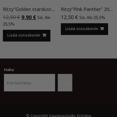
Ritzy”Golden stardust”geelilakka,173 TPO vapaa
Ritzy”Pink Panther” 200, Cat Eye
Alkuperäinen
Nykyinen
12,50
€
9,90
€
12,50
€
Sis. Alv
Sis. Alv 25,5%
hinta
hinta
25,5%
oli:
on:
Lisää ostoskoriin
12,50 €.
9,90 €.
Lisää ostoskoriin
Haku
Haku
© Copyright Kauneusstudio Kristiina