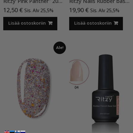
Ritzy”Pink Panther” 200, Cat Eye
Ritzy Nails Rubber base ”Pink Pearl” pohjageeli, 15 ml
12,50
€
19,90
€
Sis. Alv 25,5%
Sis. Alv 25,5%
Lisää ostoskoriin
Lisää ostoskoriin
Ale!