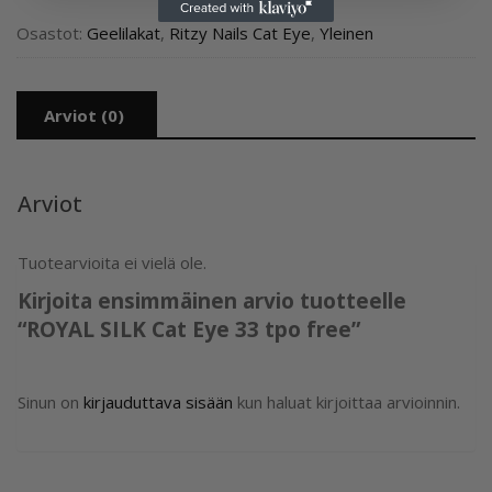
Eye
33
Osastot:
Geelilakat
,
Ritzy Nails Cat Eye
,
Yleinen
tpo
free
määrä
Arviot (0)
Arviot
Tuotearvioita ei vielä ole.
Kirjoita ensimmäinen arvio tuotteelle
“ROYAL SILK Cat Eye 33 tpo free”
Sinun on
kirjauduttava sisään
kun haluat kirjoittaa arvioinnin.