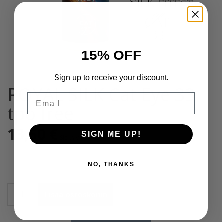
15% OFF
Sign up to receive your discount.
ROYAL SILK Cat Eye 33
Email
tpo free
13,50
€
SIGN ME UP!
Sis. Alv 25,5%
NO, THANKS
ROYAL
Lisää ostoskoriin
SILK
Cat