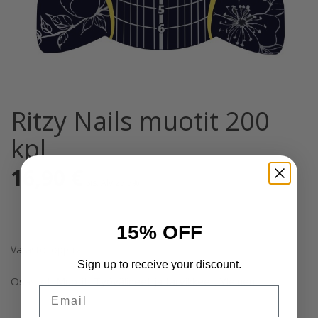
Ritzy Nails muotit 200
kpl
16,90
€
Sis. Alv 25,5%
15% OFF
Varasto loppu
Sign up to receive your discount.
Osastot:
Muotit
,
Työvälineet ja tarvikkeet
,
Yleinen
Email