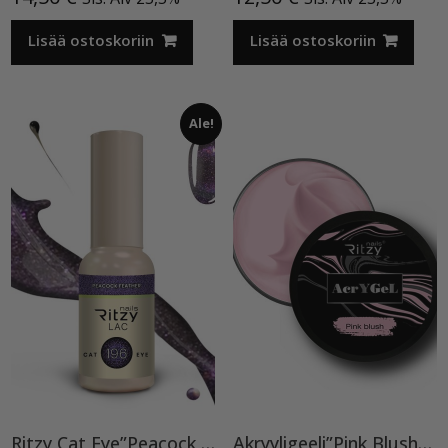
Lisää ostoskoriin
Lisää ostoskoriin
Ale!
Ritzy Cat Eye”Peacock feather”196, geelilakka
Akryyligeeli”Pink Blush”15ml