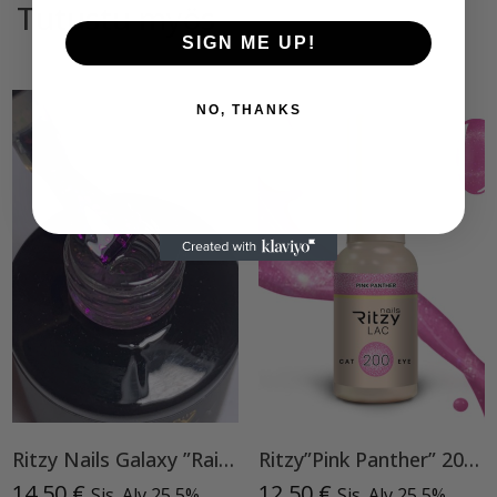
Tutustu myös
SIGN ME UP!
NO, THANKS
Ritzy Nails Galaxy ”Rainbow” 8ml
Ritzy”Pink Panther” 200, Cat Eye
14,50
€
12,50
€
Sis. Alv 25,5%
Sis. Alv 25,5%