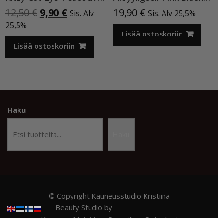
Alkuperäinen
Nykyinen
12,50
€
9,90
€
19,90
€
Sis. Alv
Sis. Alv 25,5%
hinta
hinta
25,5%
oli:
on:
Lisää ostoskoriin
12,50 €.
9,90 €.
Lisää ostoskoriin
Haku
Haku
© Copyright Kauneusstudio Kristiina
Beauty Studio by
Acme Themes