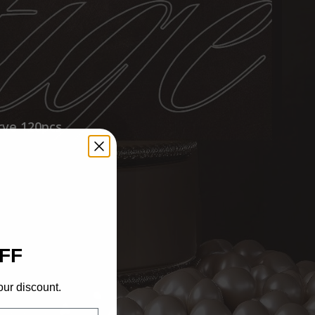
rve 120pcs
FF
our discount.