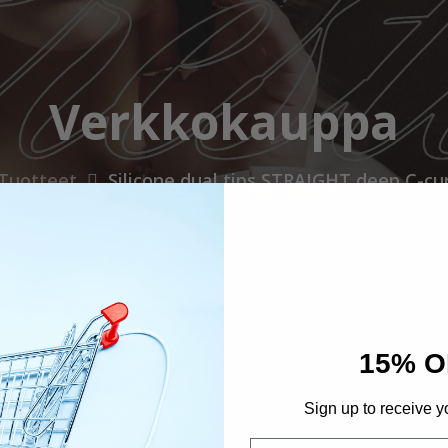
Verkkokauppa
Tuotteet
Silicone dual tips STRAIGHT deep C-cu
15% O
Sign up to receive y
Email