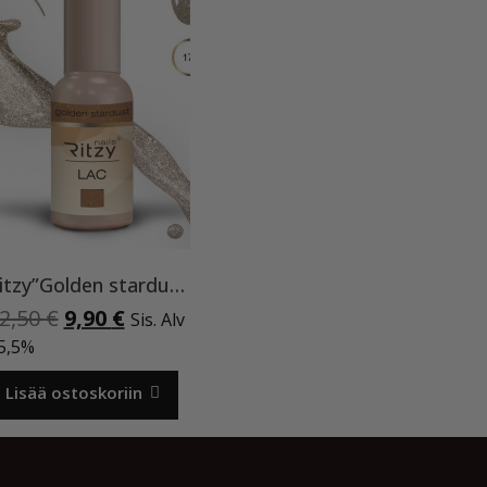
Ritzy”Golden stardust”geelilakka,173 TPO vapaa
Alkuperäinen
Nykyinen
2,50
€
9,90
€
Sis. Alv
hinta
hinta
5,5%
oli:
on:
12,50 €.
9,90 €.
Lisää ostoskoriin