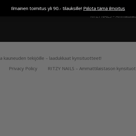
Kassa
Ilmainen toimitus yli 90.- tilauksille!
Piilota tämä ilmoitus
RITZY NAILS – Ammattilai
ja kauneuden tekijöille – laadukkaat kynsituotteet!
Privacy Policy
RITZY NAILS – Ammattilaistason kynsituot