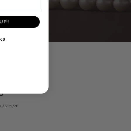
UP!
KS
 tips
eep C-
s
kyinen
s. Alv 25,5%
nta
:
90 €.