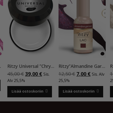
0, Cat Eye
Ritzy Universal ”Chrystal clear” 50 ml TPO vapaa
Ritzy”Almandine Garnet”,9 ml TPO-VAPAA
Alkuperäinen
Nykyinen
Alkuperäinen
Nykyinen
45,00
€
39,00
€
12,50
€
7,00
€
1
Sis.
Sis. Alv
hinta
hinta
hinta
hinta
Alv 25,5%
25,5%
2
oli:
on:
oli:
on:
45,00 €.
39,00 €.
12,50 €.
7,00 €.
Lisää ostoskoriin
Lisää ostoskoriin