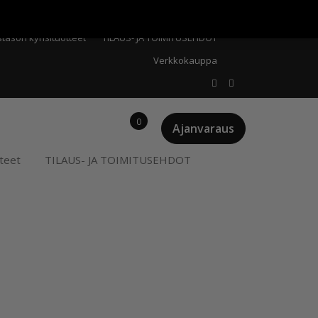
Meistä
Oma tili
Ostoskori
Privacy Policy
stason kynsituotteet
TILAUS- JA TOIMITUSEHDOT
Verkkokauppa
0
Ajanvaraus
teet
TILAUS- JA TOIMITUSEHDOT