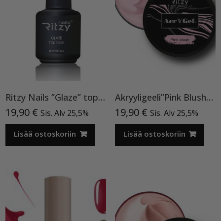
Ritzy Nails ”Glaze” top TPO vapaa
Akryyligeeli”Pink Blush”15ml
19,90
€
19,90
€
Sis. Alv 25,5%
Sis. Alv 25,5%
Lisää ostoskoriin
Lisää ostoskoriin