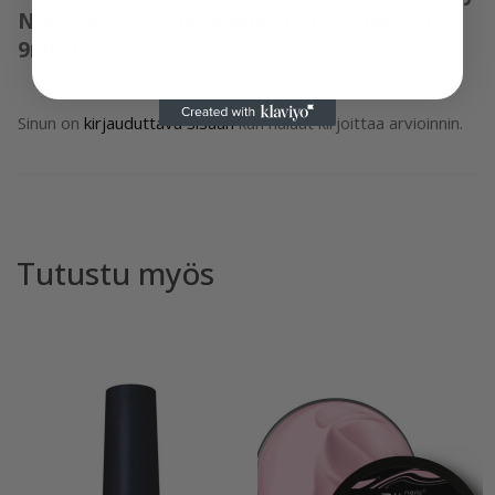
Nails Lac geelilakka MIRABELLA OMG20,
9ml (TPO Free)”
Sinun on
kirjauduttava sisään
kun haluat kirjoittaa arvioinnin.
Tutustu myös