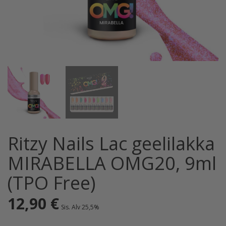
Ritzy Nails Lac geelilakka
MIRABELLA OMG20, 9ml
(TPO Free)
12,90
€
Sis. Alv 25,5%