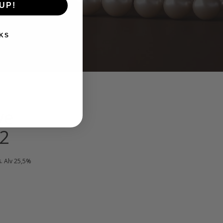
UP!
KS
ve
22
kyinen
s. Alv 25,5%
nta
:
00 €.