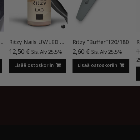
Nails Galaxy ”Rainbow” 8ml
Ritzy Nails UV/LED gel polish ”Black” 64, 9ml, geelilakka TPO vapaa
Ritzy ”Buffer”120/180
12,50
€
2,60
€
1
Sis. Alv 25,5%
Sis. Alv 25,5%
2
Lisää ostoskoriin
Lisää ostoskoriin