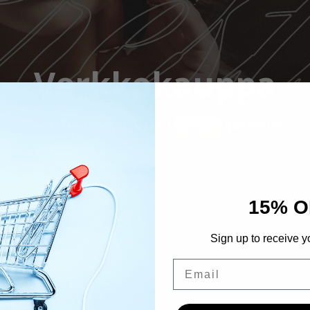
Verkkokauppa
Home
Tuotteet
Ritzy Lac”Love adventure”22
15% O
Sign up to receive y
Email