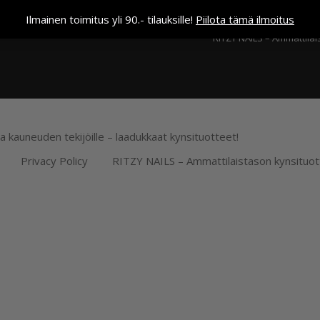
Kassa
Ilmainen toimitus yli 90.- tilauksille!
Piilota tämä ilmoitus
RITZY NAILS – Ammattilai
ja kauneuden tekijöille – laadukkaat kynsituotteet!
Privacy Policy
RITZY NAILS – Ammattilaistason kynsituot