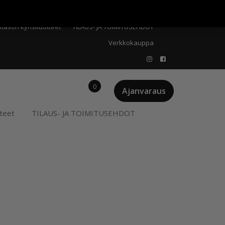
Meistä
Oma tili
Ostoskori
Privacy Policy
stason kynsituotteet
TILAUS- JA TOIMITUSEHDOT
Verkkokauppa
0
Ajanvaraus
teet
TILAUS- JA TOIMITUSEHDOT