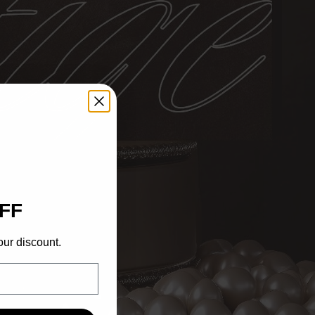
FF
our discount.