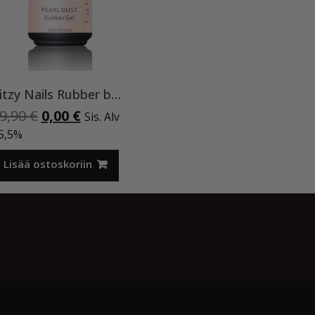
Ritzy Nails Rubber base ”Pink Pearl” pohjageeli, 15 ml
Alkuperäinen
Nykyinen
9,90
€
0,00
€
Sis. Alv
hinta
hinta
5,5%
oli:
on:
19,90 €.
0,00 €.
Lisää ostoskoriin