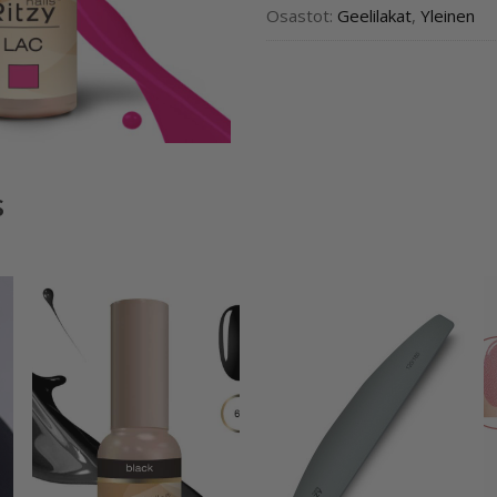
Osastot:
Geelilakat
,
Yleinen
s