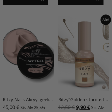
Ale!
Ritzy Nails Akryyligeeli “Nude Beige”,56ml TPO vapaa
Ritzy”Golden stardust”geelilakka,173 TPO vapaa
Alkuperäinen
Nykyinen
45,00
€
12,50
€
9,90
€
Sis. Alv 25,5%
Sis. Alv