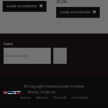
hinta
hinta
25,5%
Lisää ostoskoriin
oli:
on:
12,50 €.
9,90 €.
Lisää ostoskoriin
Haku
Haku
© Copyright Kauneusstudio Kristiina
Beauty Studio by
Acme Themes
Kassa
Meistä
Oma tili
Ostoskori
Privacy Policy