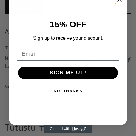
Arviot (0)
15% OFF
Arviot
Sign up to receive your discount.
Tuotearvioita ei vielä ole.
Email
Kirjoita ensimmäinen arvio tuotteelle “Ritzy
Lac WARM SAND 130 TPO vapaa”
SIGN ME UP!
Sinun on
kirjauduttava sisään
kun haluat kirjoittaa arvioinnin.
NO, THANKS
Tutustu myös