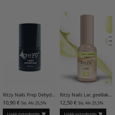
Ritzy Nails Prep Dehydrator
Ritzy Nails Lac geelilakka ”Neon Yellow”119 , 9ml TPO vapaa
10,90
€
12,50
€
Sis. Alv 25,5%
Sis. Alv 25,5%
Lisää ostoskoriin
Lisää ostoskoriin