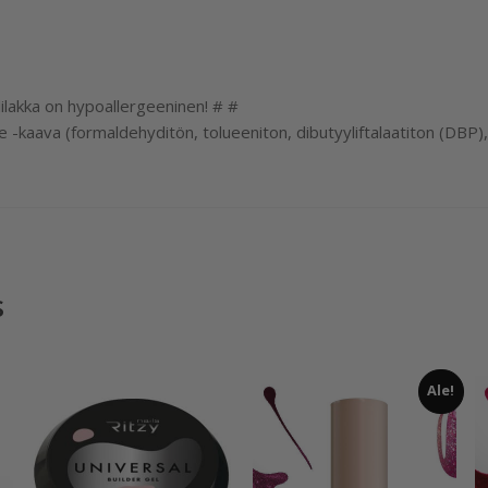
lakka on hypoallergeeninen! # #
-kaava (formaldehyditön, tolueeniton, dibutyyliftalaatiton (DBP),
s
Ale!