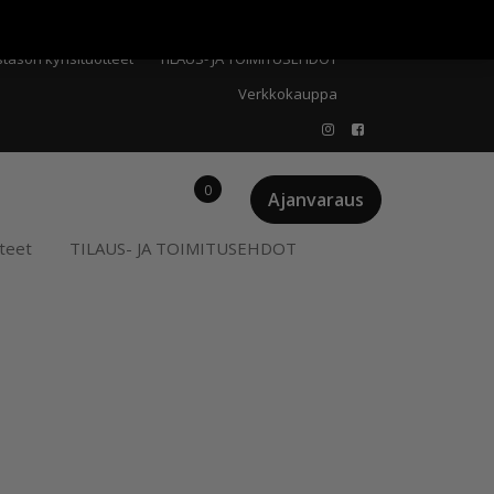
Meistä
Oma tili
Ostoskori
Privacy Policy
stason kynsituotteet
TILAUS- JA TOIMITUSEHDOT
Verkkokauppa
0
Ajanvaraus
teet
TILAUS- JA TOIMITUSEHDOT