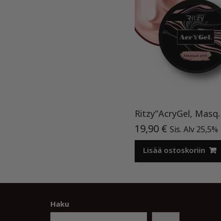
Ritzy”AcryGel, Ma
19,90
€
Sis. Alv 25,5%
Lisää ostoskoriin
Haku