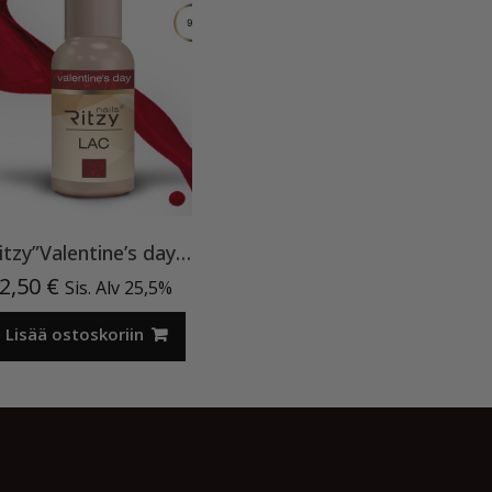
Ritzy”Valentine’s day”90, geelilakka TPO vapaa
2,50
€
Sis. Alv 25,5%
Lisää ostoskoriin