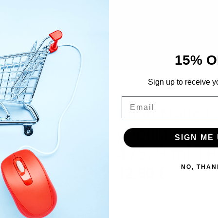
15% O
Sign up to receive y
Email
Ritzy Nails L
geelilakka 
SIGN ME 
475, 9 ml T
12,50
€
NO, THAN
Sis. Alv 25,5%