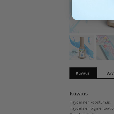
Kuvaus
Arv
Kuvaus
Täydellinen koostumus.
Täydellinen pigmentaatio