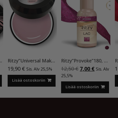
sque Pink”15ml TPO-VAPAA
Ritzy”Universal Make Up”15ml, rakennegeeli TPO vapaa
Ritzy”Provoke”180, geelilakka
Alkuperäinen
Nykyinen
19,90
€
12,50
€
7,00
€
1
Sis. Alv 25,5%
Sis. Alv
hinta
hinta
25,5%
Lisää ostoskoriin
oli:
on:
12,50 €.
7,00 €.
Lisää ostoskoriin