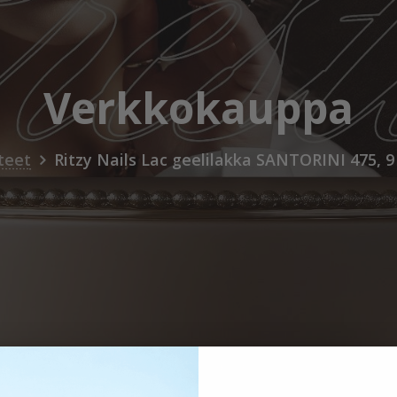
Verkkokauppa
teet
Ritzy Nails Lac geelilakka SANTORINI 475, 