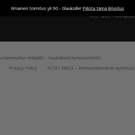
Kassa
Ilmainen toimitus yli 90.- tilauksille!
Piilota tämä ilmoitus
RITZY NAILS – Ammattilai
ja kauneuden tekijöille – laadukkaat kynsituotteet!
Privacy Policy
RITZY NAILS – Ammattilaistason kynsituot