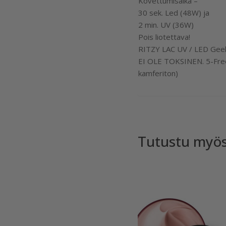
Kovettumisaika –
30 sek. Led (48W) ja
2 min. UV (36W)
Pois liotettava!
RITZY LAC UV / LED Geeli
EI OLE TOKSINEN. 5-Free 
kamferiton)
Tutustu myö