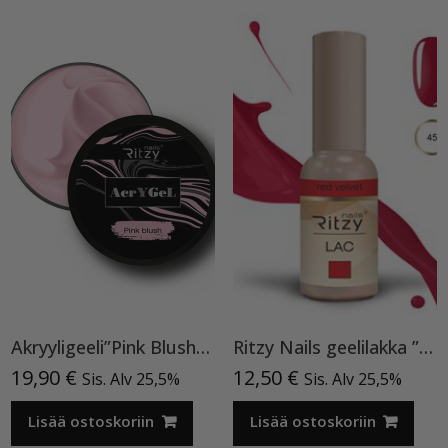
Akryyligeeli”Pink Blush”15ml
Ritzy Nails geelilakka ”Red Velvet” 45 TPO vapaa, 9 ml
19,90
€
12,50
€
Sis. Alv 25,5%
Sis. Alv 25,5%
Lisää ostoskoriin
Lisää ostoskoriin