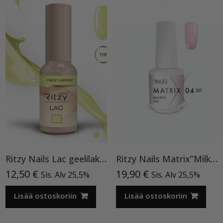
Ritzy Nails Lac geelilakka ”Neon Yellow”119 , 9ml TPO vapaa
Ritzy Nails Matrix”Milky Rose” rakennegeeli, 04 9ml, Bottle builder gel
12,50
€
19,90
€
Sis. Alv 25,5%
Sis. Alv 25,5%
Lisää ostoskoriin
Lisää ostoskoriin