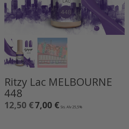
Ritzy Lac MELBOURNE
448
12,50
€
Alkuperäinen
7,00
€
Nykyinen
Sis. Alv 25,5%
hinta
hinta
oli:
on:
12,50 €.
7,00 €.