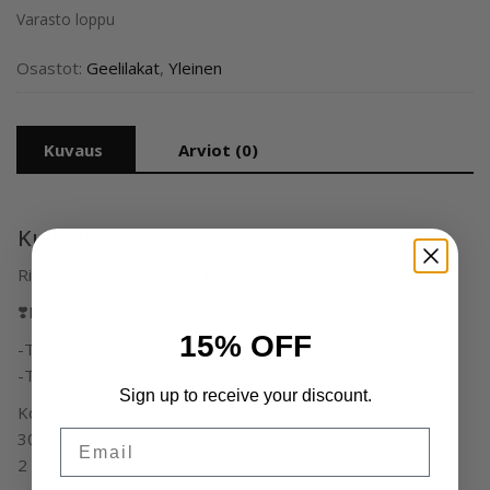
Varasto loppu
Osastot:
Geelilakat
,
Yleinen
Kuvaus
Arviot (0)
Kuvaus
Ritzy Nails Lac ”Voyage” 🍁🍂✨️
❣️Hema-vapaa!
15% OFF
-Täydellinen koostumus.
-Täydellinen pigmentaatio (1-2 kerrosta)
Sign up to receive your discount.
Kovettumisaika –
Email
30 sek. Led (48W) ja
2 min. UV (36W)