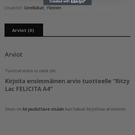
määrä
Osastot:
Geelilakat
,
Yleinen
Arviot (0)
Arviot
Tuotearvioita ei vielä ole.
Kirjoita ensimmäinen arvio tuotteelle “Ritzy
Lac FELICITA A4”
Sinun on
kirjauduttava sisään
kun haluat kirjoittaa arvioinnin.