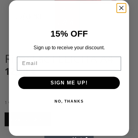
15% OFF
Sign up to receive your discount.
Ritzy Lac FELICITA A4
Email
12,50
€
Sis. Alv 25,5%
SIGN ME UP!
NO, THANKS
1 varastossa
Ritzy
Lisää ostoskoriin
Lac
FELICITA
A4