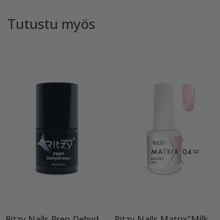
Tutustu myös
Ritzy Nails Prep Dehydrator
Ritzy Nails Matrix”Milky Rose” rakennegeeli, 04 9ml, Bottle builder gel