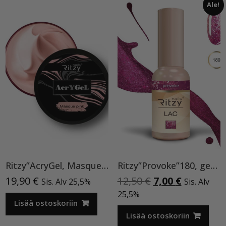
Ale!
Ritzy”AcryGel, Masque Pink”15ml TPO-VAPAA
Ritzy”Provoke”180, geelilakka
Alkuperäinen
Nykyinen
19,90
€
12,50
€
7,00
€
Sis. Alv 25,5%
Sis. Alv
hinta
hinta
25,5%
Lisää ostoskoriin
oli:
on:
12,50 €.
7,00 €.
Lisää ostoskoriin