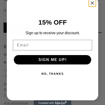
Osastot:
Geelilakat
,
Yleinen
15% OFF
Kuvaus
Arviot (0)
Sign up to receive your discount.
Email
Kuvaus
Ritzy Nails Lac ”Voyage” 🍁🍂✨️
SIGN ME UP!
❣️Hema-vapaa!
-Täydellinen koostumus.
NO, THANKS
-Täydellinen pigmentaatio (1-2 kerrosta)
Kovettumisaika –
30 sek. Led (48W) ja
2 min. UV (36W)
Pois liotettava!