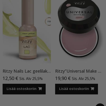
Ritzy Nails Lac geelilakka ”Neon Yellow”119 , 9ml TPO vapaa
Ritzy”Universal Make Up”15ml, rakennegeeli TPO vapaa
12,50
€
19,90
€
Sis. Alv 25,5%
Sis. Alv 25,5%
Lisää ostoskoriin
Lisää ostoskoriin