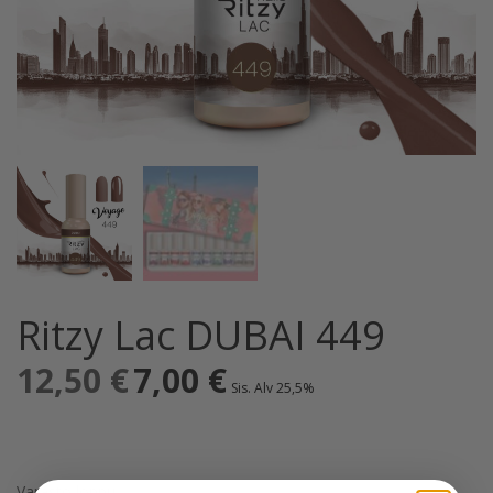
Ritzy Lac DUBAI 449
12,50
€
Alkuperäinen
7,00
€
Nykyinen
Sis. Alv 25,5%
hinta
hinta
oli:
on:
12,50 €.
7,00 €.
Varasto loppu