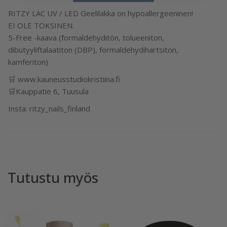
RITZY LAC UV / LED Geelilakka on hypoallergeeninen!
EI OLE TOKSINEN.
5-Free -kaava (formaldehyditön, tolueeniton,
dibutyyliftalaatiton (DBP), formaldehydihartsiton,
kamferiton)
🛒 www.kauneusstudiokristiina.fi
🛒Kauppatie 6, Tuusula
Insta: ritzy_nails_finland
Tutustu myös