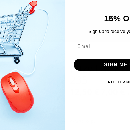
15% O
Sign up to receive y
Email
Ritzy Lac 
SIGN ME 
235
NO, THAN
12,50
€
Alkuperäinen
7,00
€
Ny
Si
hinta
hi
oli:
on
12,50 €.
7,
Varasto loppu