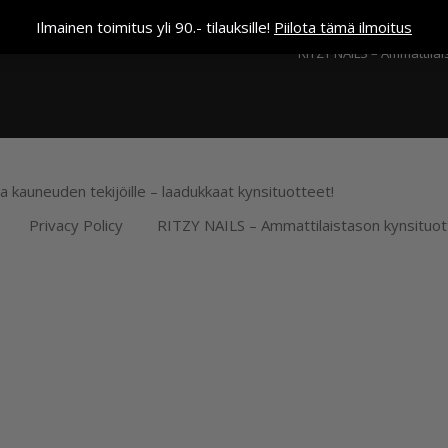
Kassa
Ilmainen toimitus yli 90.- tilauksille!
Piilota tämä ilmoitus
RITZY NAILS – Ammattilai
ja kauneuden tekijöille – laadukkaat kynsituotteet!
Privacy Policy
RITZY NAILS – Ammattilaistason kynsituot