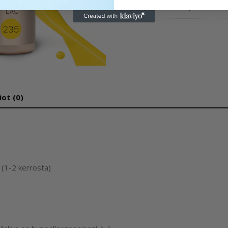
Osastot:
Geelilakat
,
Yleinen
iot (0)
 (1-2 kerrosta)