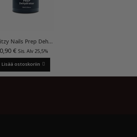
Ritzy Nails Prep Dehydrator
0,90
€
Sis. Alv 25,5%
Lisää ostoskoriin
Meistä
Oma tili
Ostoskori
Privacy Policy