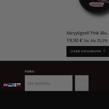
Akryyligeeli”Pink
19,90
€
Sis. Alv 25,5%
Lisää ostoskoriin
Haku
Haku
© Copyright Kauneusstudio Kristiina
Beauty Studi