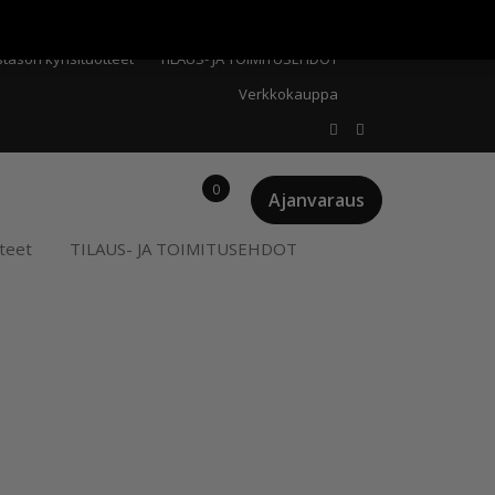
Meistä
Oma tili
Ostoskori
Privacy Policy
stason kynsituotteet
TILAUS- JA TOIMITUSEHDOT
Verkkokauppa
0
Ajanvaraus
teet
TILAUS- JA TOIMITUSEHDOT