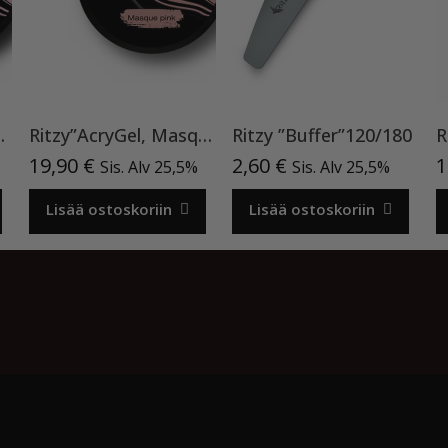
 Blush”15ml
Ritzy”AcryGel, Masque Pink”15ml TPO-VAPAA
Ritzy ”Buffer”120/180
19,90
€
2,60
€
1
Sis. Alv 25,5%
Sis. Alv 25,5%
Lisää ostoskoriin
Lisää ostoskoriin
o by
Acme Themes
Kassa