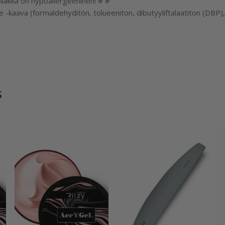
lakka on hypoallergeeninen! # #
-kaava (formaldehyditön, tolueeniton, dibutyyliftalaatiton (DBP),
s