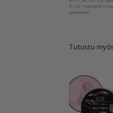
RITZY LAC UV / LED Geeli
EI OLE TOKSINEN. 5-Free 
kamferiton)
Tutustu myö