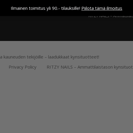
Kassa
Ilmainen toimitus yli 90.- tilauksille!
Piilota tämä ilmoitus
RITZY NAILS – Ammattilai
ja kauneuden tekijöille – laadukkaat kynsituotteet!
Privacy Policy
RITZY NAILS – Ammattilaistason kynsituot