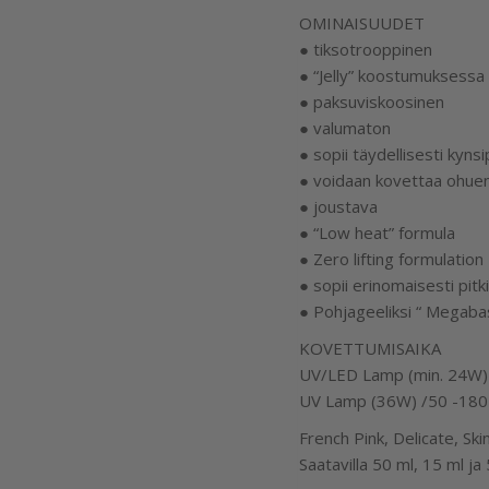
OMINAISUUDET
● tiksotrooppinen
● “Jelly” koostumuksessa
● paksuviskoosinen
● valumaton
● sopii täydellisesti kyns
● voidaan kovettaa ohuen
● joustava
● “Low heat” formula
● Zero lifting formulation
● sopii erinomaisesti pit
● Pohjageeliksi “ Megaba
KOVETTUMISAIKA
UV/LED Lamp (min. 24W) 
UV Lamp (36W) /50 -180 
French Pink, Delicate, Sk
Saatavilla 50 ml, 15 ml ja