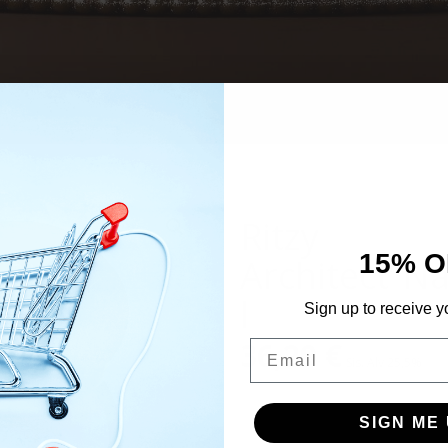
Ritzy
15% O
Architect”N
l
Sign up to receive y
36,29
€
Email
Sis. Alv 25,5%
SIGN ME 