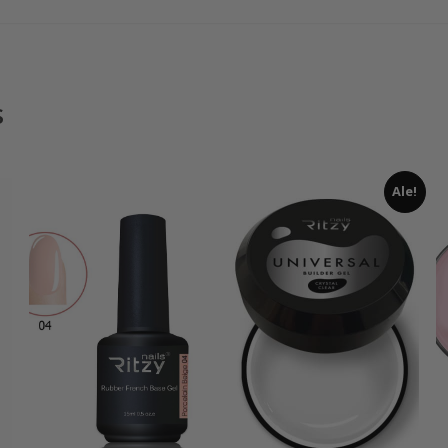
s
Ale!