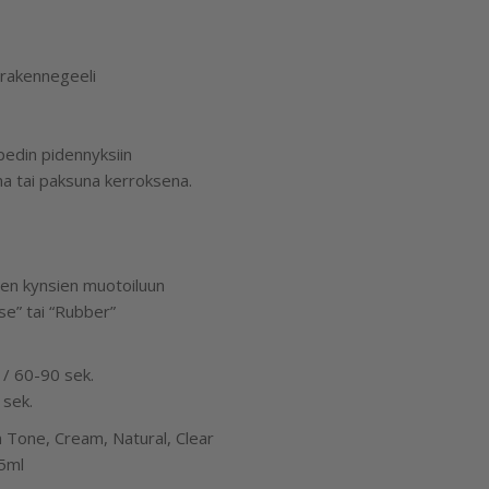
 rakennegeeli
ipedin pidennyksiin
a tai paksuna kerroksena.
kien kynsien muotoiluun
se” tai “Rubber”
/ 60-90 sek.
sek.
in Tone, Cream, Natural, Clear
 5ml