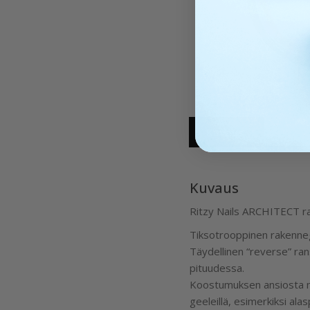
Kuvaus
Kuvaus
Ritzy Nails ARCHITECT r
Tiksotrooppinen rakenneg
Täydellinen “reverse” ran
pituudessa.
Koostumuksen ansiosta mah
geeleillä, esimerkiksi ala