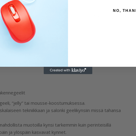
Varasto loppu
NO, THAN
Osastot:
Rakennegeelit
,
Ylein
akennegeelit
eeli, “jelly” tai mousse-koostumuksessa.
skalaiseen tekniikkaan ja salonki geelikynsiin missä tahansa
dollista muotoilla kynsi tarkemmin kuin perinteisillä
späin ja ylöspäin kasvavat kynnet.