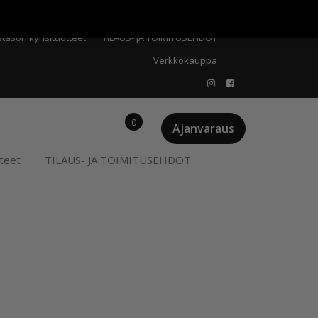
Meistä
Oma tili
Ostoskori
Privacy Policy
stason kynsituotteet
TILAUS- JA TOIMITUSEHDOT
Verkkokauppa
0
Ajanvaraus
teet
TILAUS- JA TOIMITUSEHDOT