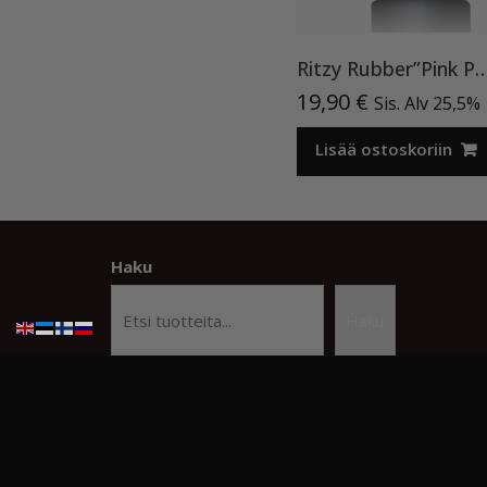
Ritzy Rubber”Pink Powder”05, 15ml, alusla
19,90
€
Sis. Alv 25,5%
Lisää ostoskoriin
Haku
Haku
© Copyright Kauneusstudio Kristiina
Beauty Studi