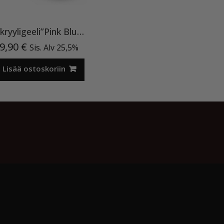
Akryyligeeli”Pink Blush”15ml
n
9,90
€
Sis. Alv 25,5%
Lisää ostoskoriin
Meistä
Oma tili
Ostoskori
Privacy Policy
RITZY NAILS – Ammattilaistason kynsituotteet