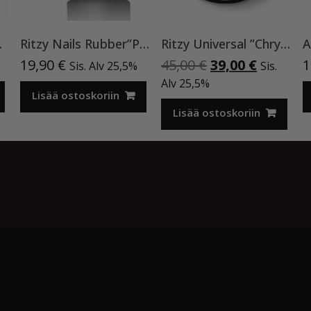
kka TPO vapaa
Ritzy Nails Rubber”Porcelain Beige” 04,15ml
Ritzy Universal ”Chrystal clear” 50 ml TPO vapaa
Alkuperäinen
Nykyine
19,90
€
45,00
€
39,00
€
1
Sis. Alv 25,5%
Sis.
hinta
hinta
Alv 25,5%
Lisää ostoskoriin
oli:
on:
45,00 €.
39,00 €.
Lisää ostoskoriin
o by
Acme Themes
Kassa