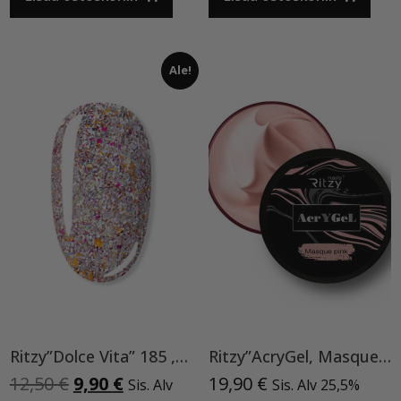
Ale!
Ritzy”Dolce Vita” 185 ,9ml TPO vapaa
Ritzy”AcryGel, Masque Pink”15ml TPO-VAPAA
Alkuperäinen
Nykyinen
12,50
€
9,90
€
19,90
€
Sis. Alv
Sis. Alv 25,5%