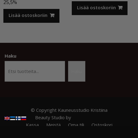
hinta
hinta
25,5%
oli:
on:
Lisää ostoskoriin
12,50 €.
9,90 €.
Lisää ostoskoriin
Haku
Haku
© Copyright Kauneusstudio Kristiina
Beauty Studio by
Acme Themes
Kassa
Meistä
Oma tili
Ostoskori
Privacy Policy