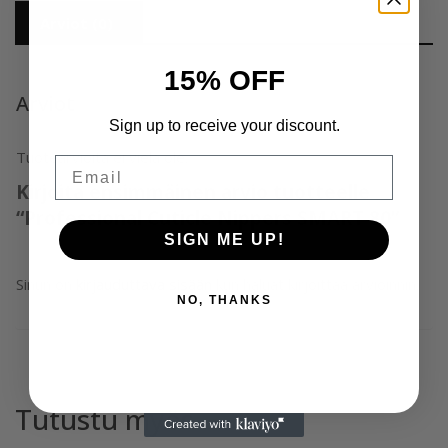
Arviot (0)
15% OFF
Arviot
Sign up to receive your discount.
Tuotearvioita ei vielä ole.
Email
Kirjoita ensimmäinen arvio tuotteelle
“Professional Cuticle Nippers SMART 80”
SIGN ME UP!
Sinun on
kirjauduttava sisään
kun haluat kirjoittaa arvioinnin.
NO, THANKS
Tutustu myös