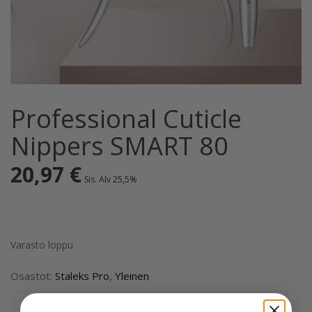
Professional Cuticle
Nippers SMART 80
20,97
€
Sis. Alv 25,5%
Varasto loppu
Osastot:
Staleks Pro
,
Yleinen