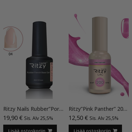
Ritzy Nails Rubber”Porcelain Beige” 04,15ml
Ritzy”Pink Panther” 200, Cat Eye
19,90
€
12,50
€
Sis. Alv 25,5%
Sis. Alv 25,5%
Lisää ostoskoriin
Lisää ostoskoriin