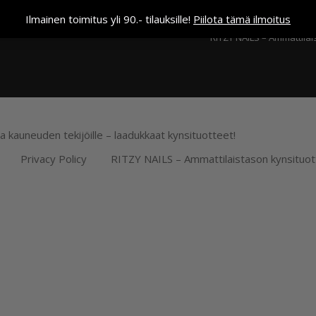
Kassa
Ilmainen toimitus yli 90.- tilauksille!
Piilota tämä ilmoitus
RITZY NAILS – Ammattilai
ja kauneuden tekijöille – laadukkaat kynsituotteet!
Privacy Policy
RITZY NAILS – Ammattilaistason kynsituot