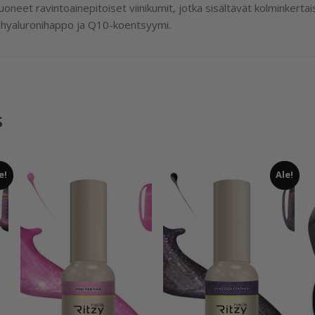
oneet ravintoainepitoiset viinikumit, jotka sisältävät kolminkertai
, hyaluronihappo ja Q10-koentsyymi.
s
e!
Ale!