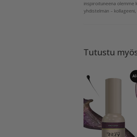
inspiroituneena olemme lu
yhdistelmän – kollageeni
Tutustu myö
Al