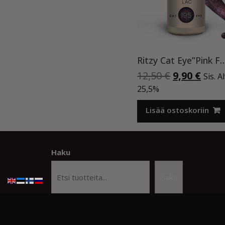
Ritzy Cat Eye”Pink Fusion”19
Alkuperäi
Nyky
12,50
€
9,90
€
Sis. A
hinta
hint
25,5%
oli:
on:
12,50 €.
9,90 
Lisää ostoskoriin
Haku
Haku