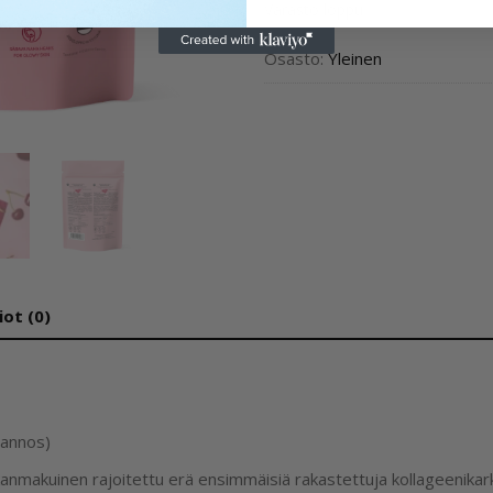
Varasto loppu
Osasto:
Yleinen
iot (0)
 annos)
sikanmakuinen rajoitettu erä ensimmäisiä rakastettuja kollageenik