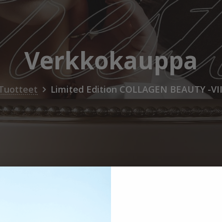
Verkkokauppa
Tuotteet
Limited Edition COLLAGEN BEAUTY -V