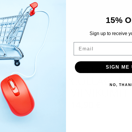
15% O
Sign up to receive y
Email
Limited Edit
SIGN ME 
COLLAGEN B
NO, THAN
VIINIKUMIT
14,90
€
Sis. Alv 25,5%