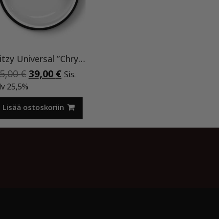
Ritzy Universal ”Chrystal clear” 50 ml TPO vapaa
Alkuperäinen
Nykyinen
5,00
€
39,00
€
Sis.
hinta
hinta
lv 25,5%
oli:
on:
45,00 €.
39,00 €.
Lisää ostoskoriin