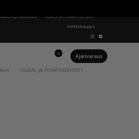
Meistä
Oma tili
Ostoskori
Privacy Policy
stason kynsituotteet
TILAUS- JA TOIMITUSEHDOT
Verkkokauppa
0
Ajanvaraus
teet
TILAUS- JA TOIMITUSEHDOT