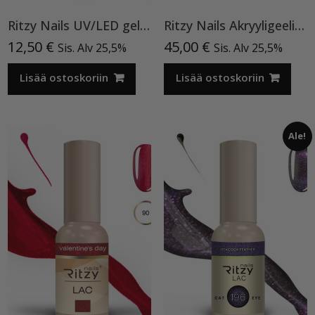
Ritzy Nails UV/LED gel polish ”Black” 64, 9ml, geelilakka TPO vapaa
Ritzy Nails Akryyligeeli “Nude Beige”,56ml TPO vapaa
12,50
€
45,00
€
Sis. Alv 25,5%
Sis. Alv 25,5%
Lisää ostoskoriin
Lisää ostoskoriin
Ale!