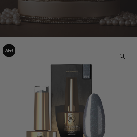
Ale!
Home
Tuotteet
839 UV Gel Polish Makear