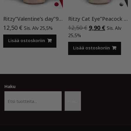
Ritzy”Valentine’s day”90, geelilakka TPO vapaa
Ritzy Cat Eye”Peacock feather”196, geelilakka
Alkuperäinen
Nykyinen
12,50
€
12,50
€
9,90
€
Sis. Alv 25,5%
Sis. Alv
hinta
hinta
25,5%
Lisää ostoskoriin
oli:
on:
12,50 €.
9,90 €.
Lisää ostoskoriin
Haku
Haku