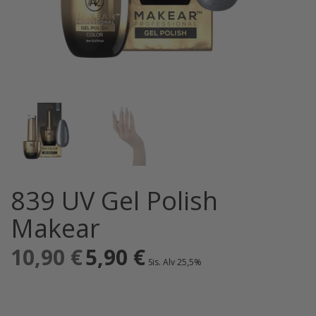
839 UV Gel Polish
Makear
10,90
€
Alkuperäinen
5,90
€
Nykyinen
Sis. Alv 25,5%
hinta
hinta
oli:
on:
10,90 €.
5,90 €.