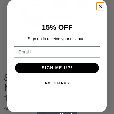
15% OFF
Sign up to receive your discount.
Email
SIGN ME UP!
824 UV Gel Polish
Makear 8 ml HEMAFREE
NO, THANKS
10,90
€
Alkuperäinen
0,00
€
Nykyinen
Sis. Alv 25,5%
hinta
hinta
oli:
on:
Varasto loppu
10,90 €.
0,00 €.