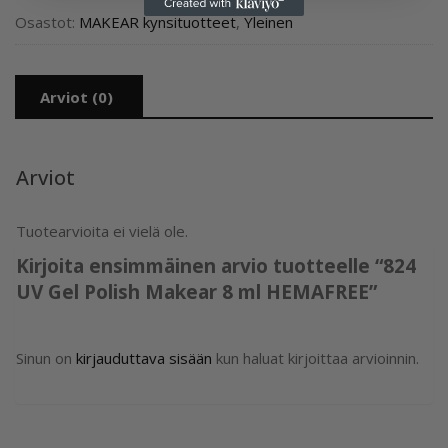
Osastot:
MAKEAR kynsituotteet
,
Yleinen
Arviot (0)
Arviot
Tuotearvioita ei vielä ole.
Kirjoita ensimmäinen arvio tuotteelle “824
UV Gel Polish Makear 8 ml HEMAFREE”
Sinun on
kirjauduttava sisään
kun haluat kirjoittaa arvioinnin.