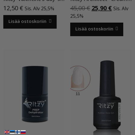
Alkuperäinen
Nykyine
12,50
€
45,00
€
25,90
€
Sis. Alv 25,5%
Sis. Alv
hinta
hinta
25,5%
Lisää ostoskoriin
oli:
on:
45,00 €.
25,90 €.
Lisää ostoskoriin