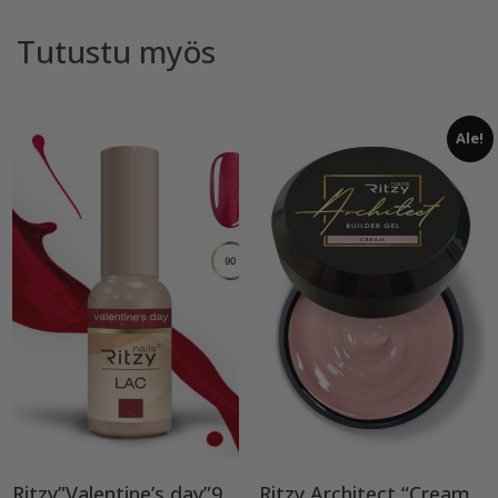
Tutustu myös
Ale!
Ritzy”Valentine’s day”90, geelilakka TPO vapaa
Ritzy Architect “Cream” rakennegeeli,50ml