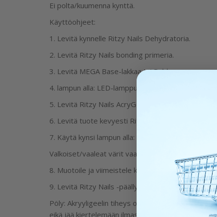
Ei polta/kuumenna kynttä.
Käyttöohjeet:
1. Levitä kynnelle Ritzy Nails Dehydratoria.
2. Levitä Ritzy Nails bonding primeria.
3. Levitä MEGA Base-lakkaa tai Rubber
4. lampun alla: LED-lamppu – 60 sekuntia, UV-lampp
5. Levitä Ritzy Nails AcryGel kynsi-spatulalla tai Ri
6. Levitä tuote kevyesti Ritzy Nails Master Brushill
7. Käytä kynsi lampun alla: LED-lamppu – 60-75 se
Valkoiset/vaaleat värit vaativat pidemmän kovettu
8. Muotoile ja viimeistele kynnet.
9. Levitä Ritzy Nails -päällyslakka.
Pöly: Akryyligeelin tiheys on 30 % raskaampi kuin ta
eikä jää kiertelemään ilmassa. Kynsiteknikon tulisi 