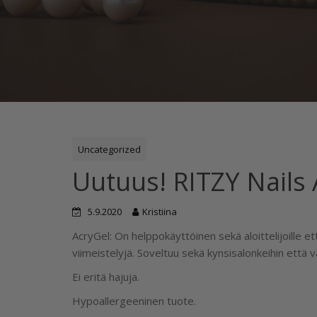
Uncategorized
Uutuus! RITZY Nails 
5.9.2020
Kristiina
AcryGel: On helppokäyttöinen sekä aloittelijoille ett
viimeistelyjä. Soveltuu sekä kynsisalonkeihin että va
Ei eritä hajuja.
Hypoallergeeninen tuote.