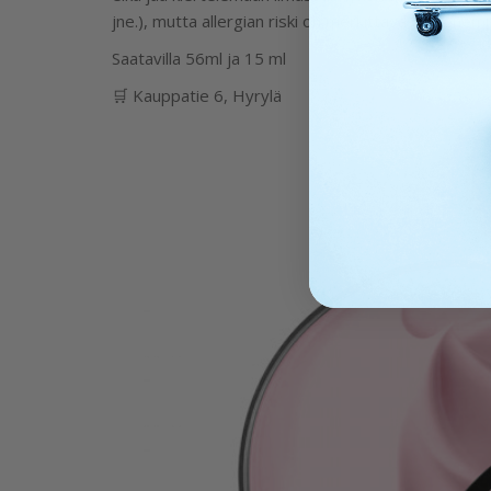
jne.), mutta allergian riski on merkittävästi pienemp
Saatavilla 56ml ja 15 ml
🛒 Kauppatie 6, Hyrylä