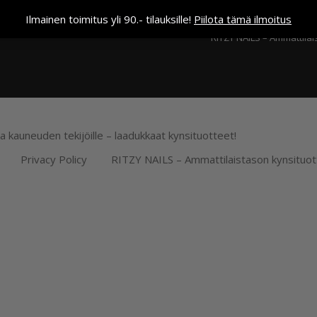
Kassa
Ilmainen toimitus yli 90.- tilauksille!
Piilota tämä ilmoitus
RITZY NAILS – Ammattilai
ja kauneuden tekijöille – laadukkaat kynsituotteet!
Privacy Policy
RITZY NAILS – Ammattilaistason kynsituot