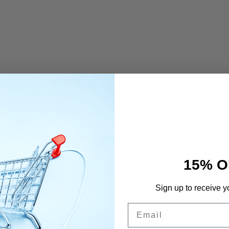
u – 2 minuuttia.
tzy Nails Master Brush for AcryGel -siveltimellä.
a. Muista kosteuttaa sivellin Prep & Wipe -liuoksella.
kuntia, UV-lamppu – 2 minuuttia.
15% O
misajan.
Sign up to receive y
Email
vallisen rakennusgeelin ja akryylin, siten pöly laskeutuu pöydälle
kuitenkin suojata itsensä suojavälinein (maski, käsineet, pölynimuri