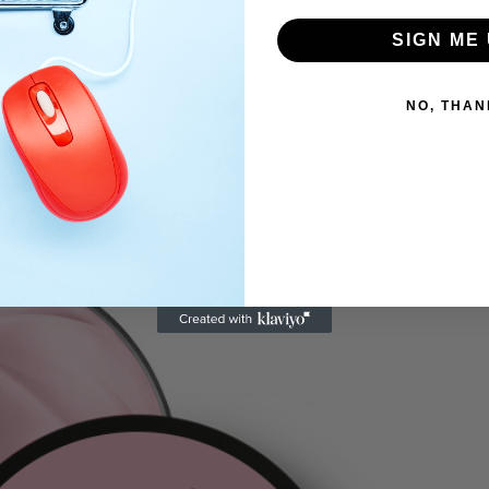
i.
SIGN ME 
NO, THAN