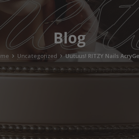
Blog
ome
Uncategorized
Uutuus! RITZY Nails AcryGel