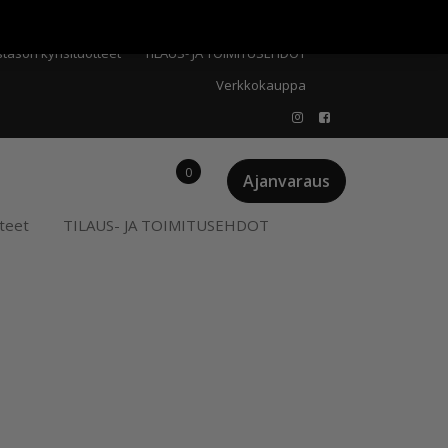
Meistä
Oma tili
Ostoskori
Privacy Policy
stason kynsituotteet
TILAUS- JA TOIMITUSEHDOT
Verkkokauppa
0
Ajanvaraus
teet
TILAUS- JA TOIMITUSEHDOT