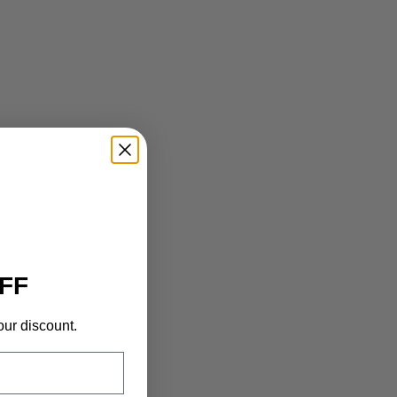
FF
our discount.