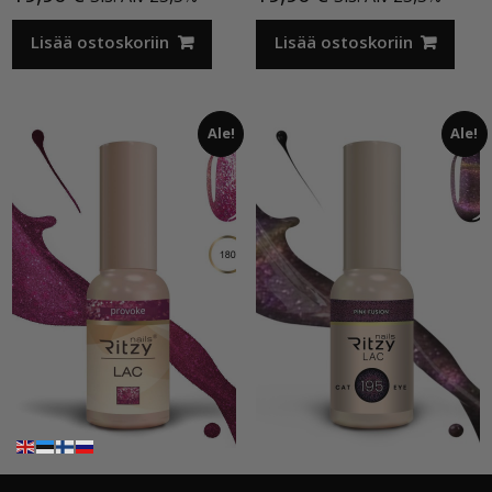
Lisää ostoskoriin
Lisää ostoskoriin
Ale!
Ale!
Ritzy”Provoke”180, geelilakka
Ritzy Cat Eye”Pink Fusion”195,geelilakka