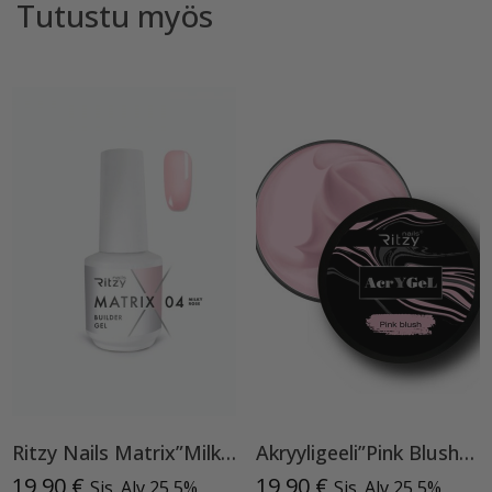
Tutustu myös
Ritzy Nails Matrix”Milky Rose” rakennegeeli, 04 9ml, Bottle builder gel
Akryyligeeli”Pink Blush”15ml
19,90
€
19,90
€
Sis. Alv 25,5%
Sis. Alv 25,5%