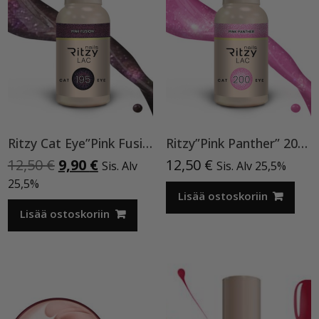
Ritzy Cat Eye”Pink Fusion”195,geelilakka
Ritzy”Pink Panther” 200, Cat Eye
Alkuperäinen
Nykyinen
12,50
€
9,90
€
12,50
€
Sis. Alv
Sis. Alv 25,5%
hinta
hinta
25,5%
oli:
on:
Lisää ostoskoriin
12,50 €.
9,90 €.
Lisää ostoskoriin