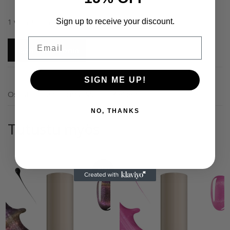
14,50 €.
9,90 €.
Sign up to receive your discount.
1 varastossa
Email
Silicone
Lisää ostoskoriin
DUAL
FORMS
SIGN ME UP!
SQUARE
120pcs
Osastot:
Dual Forms
,
Muotit
,
Yleinen
määrä
NO, THANKS
Tutustu myös
Ale!