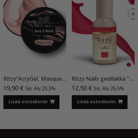
Ritzy”AcryGel, Masque Pink”15ml TPO-VAPAA
Ritzy Nails geelilakka ”Red Velvet” 45 TPO vapaa, 9 ml
19,90
€
12,50
€
Sis. Alv 25,5%
Sis. Alv 25,5%
Lisää ostoskoriin
Lisää ostoskoriin