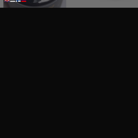
Ritzy Nails Galaxy ”Rainbow” 8ml
Akryyligeeli”Pink Blush”15ml
14,50
€
19,90
€
Sis. Alv 25,5%
Sis. Alv 25,5%
Lisää ostoskoriin
Lisää ostoskoriin
Haku
Haku
© Copyright Kauneusstudio Kristiina