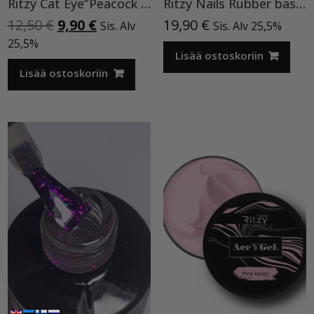
Ritzy Cat Eye”Peacock feather”196, geelilakka
Ritzy Nails Rubber base ”Pink Pearl” pohjageeli, 15 ml
Alkuperäinen
Nykyinen
12,50
€
9,90
€
19,90
€
Sis. Alv
Sis. Alv 25,5%
hinta
hinta
25,5%
oli:
on:
Lisää ostoskoriin
12,50 €.
9,90 €.
Lisää ostoskoriin