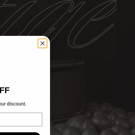
ml
FF
our discount.