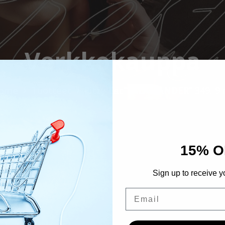
Verkkokauppa
ome
Tuotteet
Ritzy Lac”SALAMANDER” 349, 9 
15% O
Sign up to receive y
Email