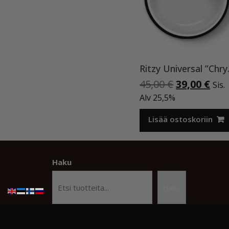
Ritzy Uni
Alkuperäi
Nyk
45,00
€
39,00
€
Sis.
hinta
hin
Alv 25,5%
oli:
on:
45,00 €.
39,0
Lisää ostoskoriin
Haku
Haku