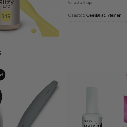
Varasto loppu
Osastot:
Geelilakat
,
Yleinen
s
e!