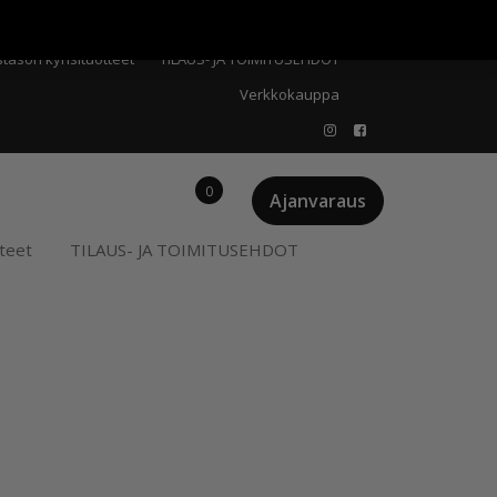
Meistä
Oma tili
Ostoskori
Privacy Policy
stason kynsituotteet
TILAUS- JA TOIMITUSEHDOT
Verkkokauppa
0
Ajanvaraus
teet
TILAUS- JA TOIMITUSEHDOT