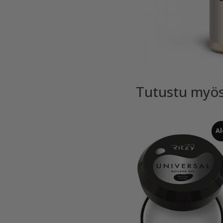
Tutustu myö
Al