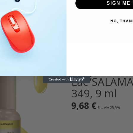
SIGN ME 
NO, THAN
Ritzy
Lac”SALAM
349, 9 ml
9,68
€
Sis. Alv 25,5%