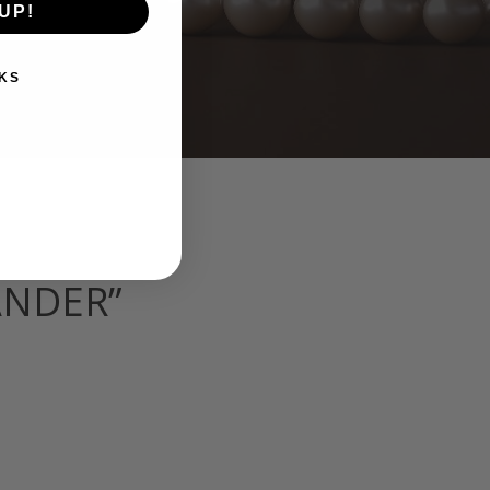
UP!
KS
ANDER”