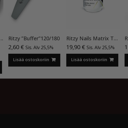
versal ”Chrystal clear” 50 ml TPO vapaa
Ritzy ”Buffer”120/180
Ritzy Nails Matrix Top ”Ultra Shine”15ml TPO vapaa
nen
yinen
2,60
€
19,90
€
1
Sis. Alv 25,5%
Sis. Alv 25,5%
ta
Lisää ostoskoriin
Lisää ostoskoriin
0 €.