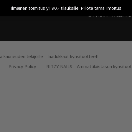
Kassa
Ilmainen toimitus yli 90.- tilauksille!
Piilota tämä ilmoitus
RITZY NAILS – Ammattilai
ja kauneuden tekijöille – laadukkaat kynsituotteet!
Privacy Policy
RITZY NAILS – Ammattilaistason kynsituot