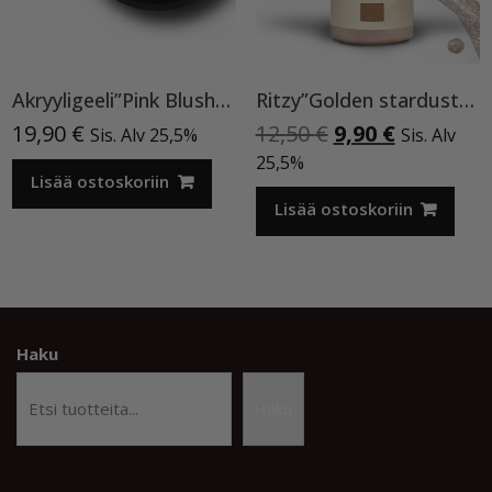
Akryyligeeli”Pink Blush”15ml
Ritzy”Golden stardust”geelilakka,173 TPO vapaa
Alkuperäinen
Nykyinen
19,90
€
12,50
€
9,90
€
Sis. Alv 25,5%
Sis. Alv
hinta
hinta
25,5%
Lisää ostoskoriin
oli:
on:
12,50 €.
9,90 €.
Lisää ostoskoriin
Haku
Haku