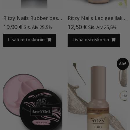
Ritzy Nails Rubber base ”Pink Pearl” pohjageeli, 15 ml
Ritzy Nails Lac geelilakka ”Neon Yellow”119 , 9ml TPO vapaa
19,90
€
12,50
€
Sis. Alv 25,5%
Sis. Alv 25,5%
Lisää ostoskoriin
Lisää ostoskoriin
Ale!