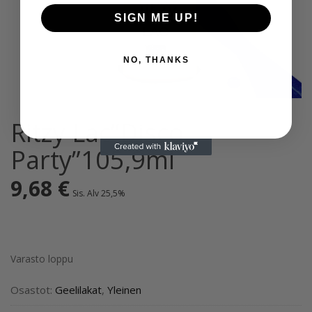
SIGN ME UP!
NO, THANKS
Ritzy Lac”Disco
Party”105,9ml
9,68
€
Sis. Alv 25,5%
Varasto loppu
Osastot:
Geelilakat
,
Yleinen