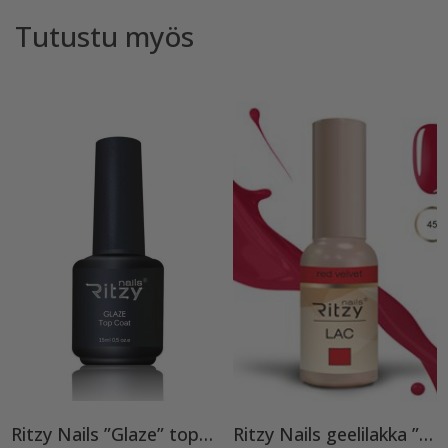
Tutustu myös
Ritzy Nails ”Glaze” top TPO vapaa
Ritzy Nails geelilakka ”Red Velvet” 45 TPO vapaa, 9 ml