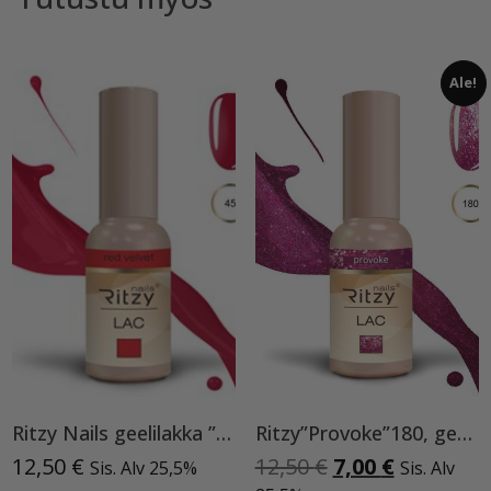
Ale!
Ritzy Nails geelilakka ”Red Velvet” 45 TPO vapaa, 9 ml
Ritzy”Provoke”180, geelilakka
Alkuperäinen
Nykyinen
12,50
€
12,50
€
7,00
€
Sis. Alv 25,5%
Sis. Alv