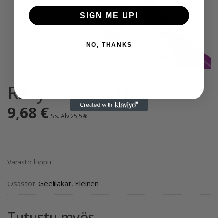
SIGN ME UP!
NO, THANKS
Ritzy Lac WISTERIA 243
9,68
€
Sis. Alv 25,5%
Varasto loppu
Osastot:
Geelilakat
,
Yleinen
Tutustu myös