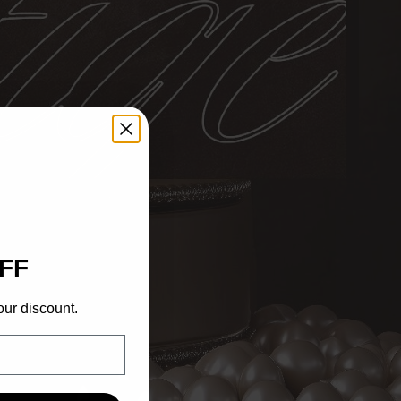
FF
our discount.