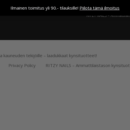
Kassa
Ilmainen toimitus yli 90.- tilauksille!
Piilota tämä ilmoitus
RITZY NAILS – Ammattilai
ja kauneuden tekijöille – laadukkaat kynsituotteet!
Privacy Policy
RITZY NAILS – Ammattilaistason kynsituot