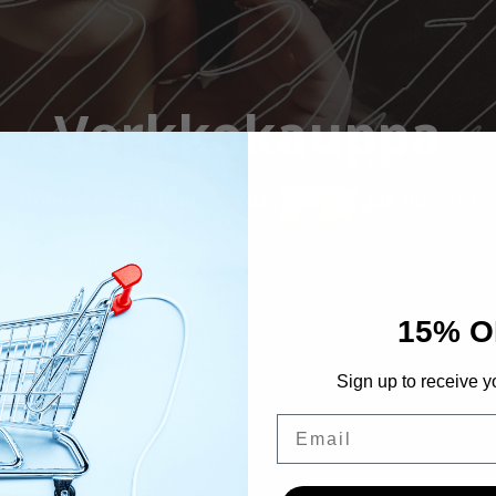
Verkkokauppa
Home
Tuotteet
Ritzy Lac ” Tickle me” 151
15% O
Sign up to receive y
Email