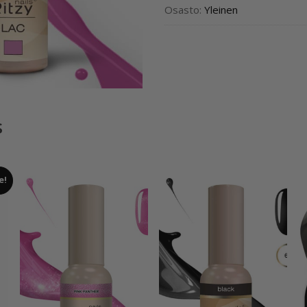
Osasto:
Yleinen
s
e!