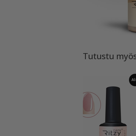
Tutustu myö
Al