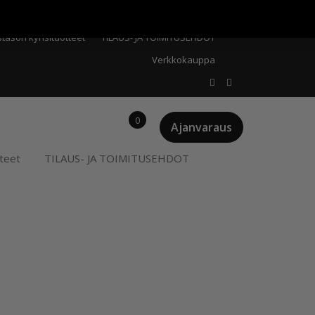
Meistä
Oma tili
Ostoskori
Privacy Policy
stason kynsituotteet
TILAUS- JA TOIMITUSEHDOT
Verkkokauppa
0
Ajanvaraus
teet
TILAUS- JA TOIMITUSEHDOT