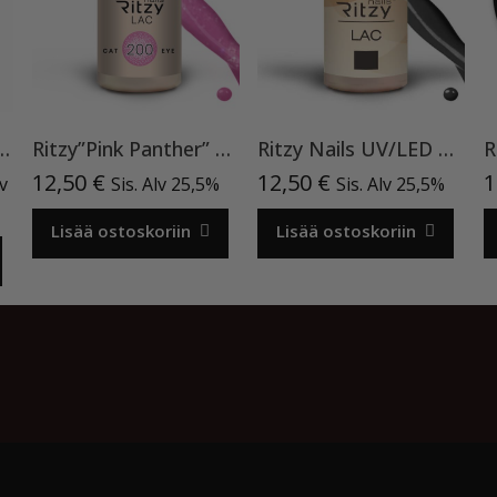
 base ”Pink Pearl” pohjageeli, 15 ml
Ritzy”Pink Panther” 200, Cat Eye
Ritzy Nails UV/LED gel polish ”Black” 64, 9ml, geelilakka TPO vapaa
nen
inen
12,50
€
12,50
€
1
lv
Sis. Alv 25,5%
Sis. Alv 25,5%
a
Lisää ostoskoriin
Lisää ostoskoriin
€.