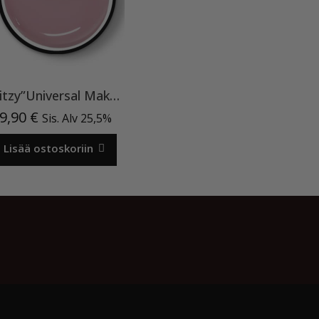
Ritzy”Universal Make Up”15ml, rakennegeeli TPO vapaa
9,90
€
Sis. Alv 25,5%
Lisää ostoskoriin