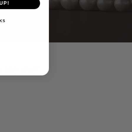
UP!
KS
ickle me”