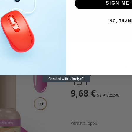
SIGN ME 
NO, THAN
Ritzy Lac ” T
151
9,68
€
Sis. Alv 25,5%
Varasto loppu