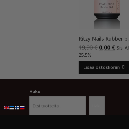
Ritzy Nails Rubber
Alkuperäi
Nyky
19,90
€
0,00
€
Sis. A
hinta
hint
25,5%
oli:
on:
19,90 €.
0,00 
Lisää ostoskoriin
Haku
Haku