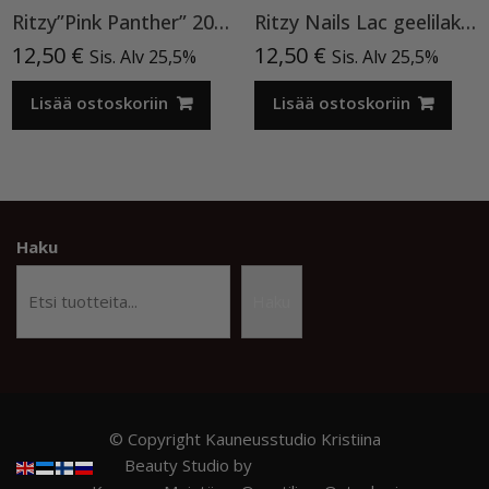
Ritzy”Pink Panther” 200, Cat Eye
Ritzy Nails Lac geelilakka ”Neon Yellow”119 , 9ml TPO vapaa
12,50
€
12,50
€
Sis. Alv 25,5%
Sis. Alv 25,5%
Lisää ostoskoriin
Lisää ostoskoriin
Haku
Haku
© Copyright Kauneusstudio Kristiina
Beauty Studio by
Acme Themes