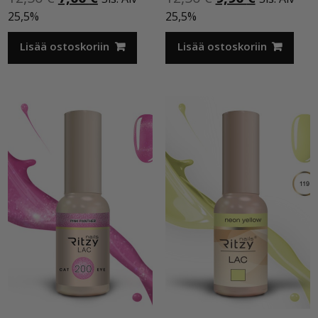
hinta
hinta
hinta
hinta
25,5%
25,5%
oli:
on:
oli:
on:
12,50 €.
7,00 €.
12,50 €.
9,90 €.
Lisää ostoskoriin
Lisää ostoskoriin