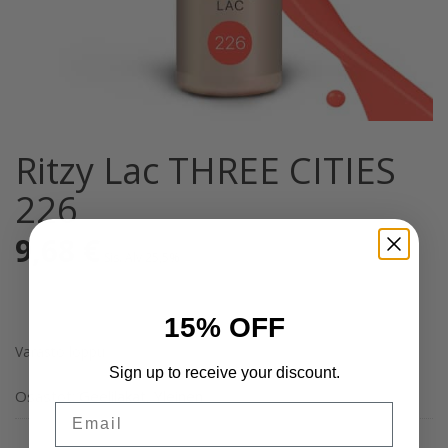
Ritzy Lac THREE CITIES
226
9,68
€
Sis. Alv 25,5%
15% OFF
Varasto loppu
Sign up to receive your discount.
Osastot:
Geelilakat
,
Yleinen
Email