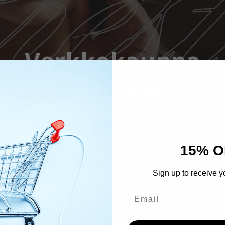
Verkkokauppa
Home
Tuotteet
RITZY LAC Spice Girl 254
15% O
Sign up to receive y
Email