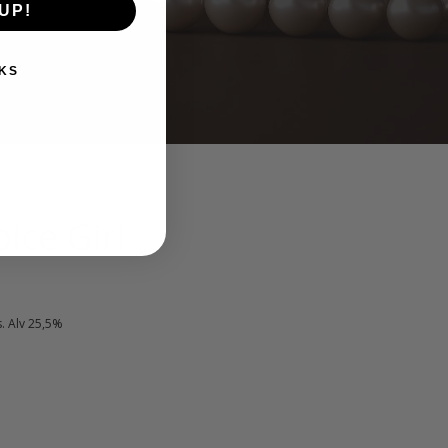
UP!
KS
ice Girl
kyinen
s. Alv 25,5%
nta
:
00 €.