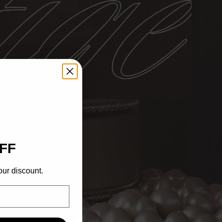
FF
our discount.