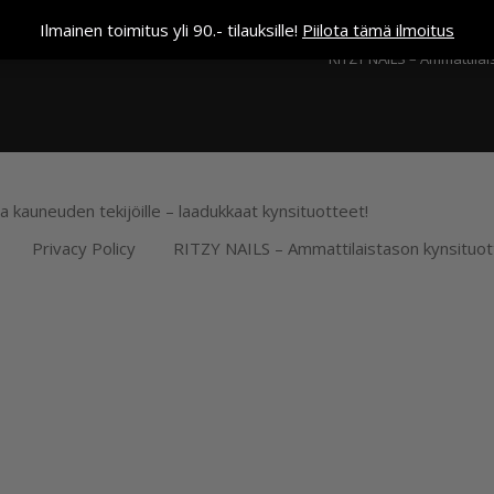
Kassa
Ilmainen toimitus yli 90.- tilauksille!
Piilota tämä ilmoitus
RITZY NAILS – Ammattilai
ja kauneuden tekijöille – laadukkaat kynsituotteet!
Privacy Policy
RITZY NAILS – Ammattilaistason kynsituot