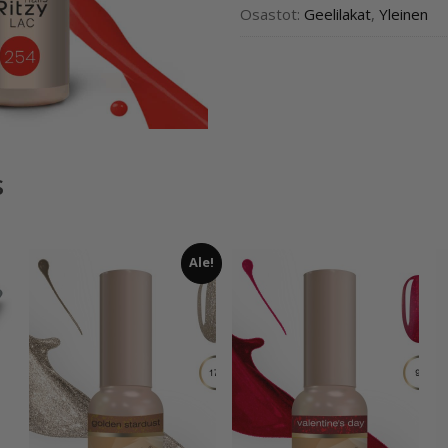
Osastot:
Geelilakat
,
Yleinen
s
Ale!