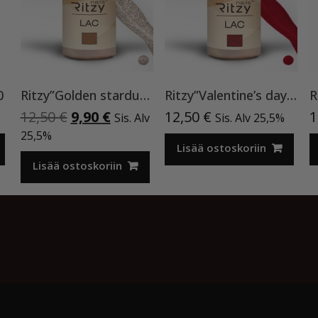
0
Ritzy”Golden stardust”geelilakka,173 TPO vapaa
Ritzy”Valentine’s day”90, geelilakka TPO vapaa
Alkuperäinen
Nykyinen
12,50
€
9,90
€
12,50
€
1
Sis. Alv
Sis. Alv 25,5%
hinta
hinta
25,5%
oli:
on:
Lisää ostoskoriin
12,50 €.
9,90 €.
Lisää ostoskoriin