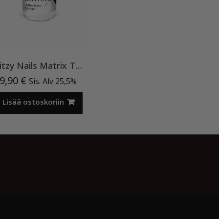
Ritzy Nails Matrix Top ”Ultra Shine”15ml TPO vapaa
9,90
€
Sis. Alv 25,5%
Lisää ostoskoriin