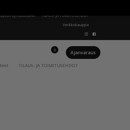
Meistä
Oma tili
Ostoskori
Privacy Policy
stason kynsituotteet
TILAUS- JA TOIMITUSEHDOT
Verkkokauppa
0
Ajanvaraus
teet
TILAUS- JA TOIMITUSEHDOT