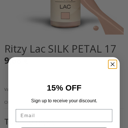
Ritzy Lac SILK PETAL 17
9,68
€
Sis. Alv 25,5%
15% OFF
Varasto loppu
Sign up to receive your discount.
Osastot:
Geelilakat
,
Yleinen
Email
Tutustu myös