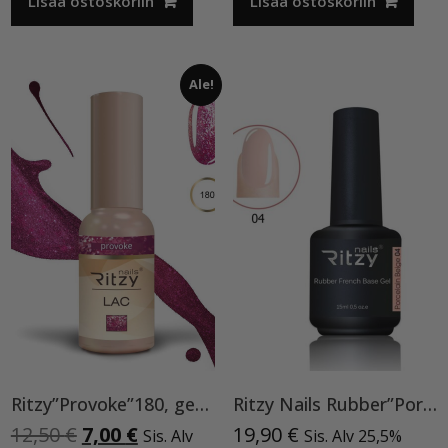
Lisää ostoskoriin
Lisää ostoskoriin
Ale!
Ritzy”Provoke”180, geelilakka
Ritzy Nails Rubber”Porcelain Beige” 04,15ml
Alkuperäinen
Nykyinen
12,50
€
7,00
€
19,90
€
Sis. Alv
Sis. Alv 25,5%