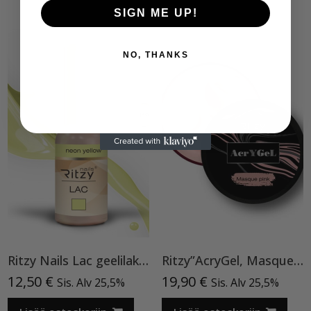
SIGN ME UP!
NO, THANKS
Ritzy Nails Lac geelilakka ”Neon Yellow”119 , 9ml TPO vapaa
Ritzy”AcryGel, Masque Pink”15ml TPO-VAPAA
12,50
€
19,90
€
Sis. Alv 25,5%
Sis. Alv 25,5%