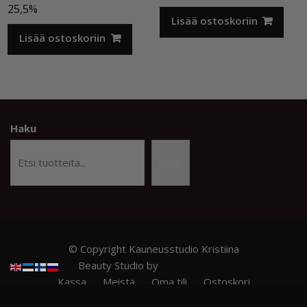
hinta
hinta
25,5%
oli:
on:
Lisää ostoskoriin
12,50 €.
7,00 €.
Lisää ostoskoriin
Haku
Haku
© Copyright Kauneusstudio Kristiina
Beauty Studio by
Acme Themes
Kassa
Meistä
Oma tili
Ostoskori
Privacy Policy