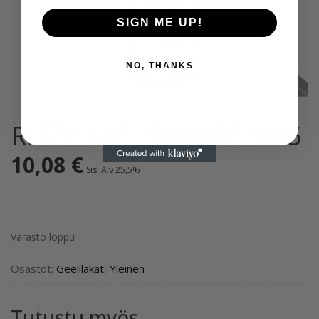
SIGN ME UP!
NO, THANKS
RITZY LAC “SAVAGE” 285
10,08
€
Sis. Alv 25,5%
Varasto loppu
Osastot:
Geelilakat
,
Yleinen
Tutustu myös