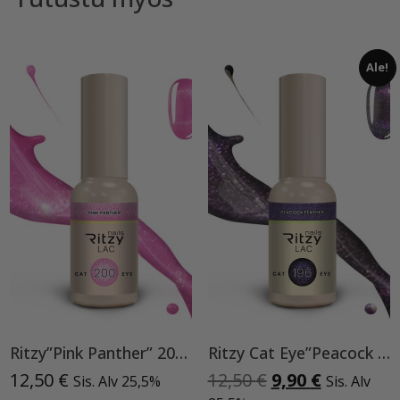
Ale!
Ritzy”Pink Panther” 200, Cat Eye
Ritzy Cat Eye”Peacock feather”196, geelilakka
Alkuperäinen
Nykyinen
12,50
€
12,50
€
9,90
€
Sis. Alv 25,5%
Sis. Alv