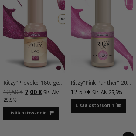
Ritzy”Provoke”180, geelilakka
Ritzy”Pink Panther” 200, Cat Eye
Alkuperäinen
Nykyinen
12,50
€
7,00
€
12,50
€
Sis. Alv
Sis. Alv 25,5%
hinta
hinta
25,5%
oli:
on:
Lisää ostoskoriin
12,50 €.
7,00 €.
Lisää ostoskoriin