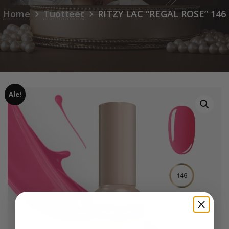
Home
Tuotteet
RITZY LAC “REGAL ROSE” 146
Ale!