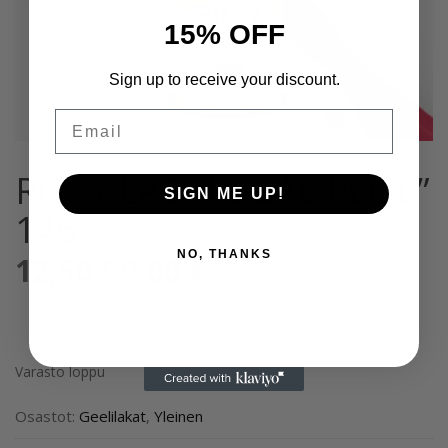
15% OFF
Sign up to receive your discount.
Email
RITZY LAC “REGAL ROSE”
SIGN ME UP!
146
NO, THANKS
12,50
€
Alkuperäinen
9,00
€
Nykyinen
Sis. Alv 25,5%
hinta
hinta
oli:
on:
12,50 €.
9,00 €.
Varasto loppu
Osastot:
Geelilakat
,
Yleinen