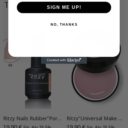
Tutustu myös
SIGN ME UP!
NO, THANKS
Ritzy Nails Rubber”Porcelain Beige” 04,15ml
Ritzy”Universal Make Up”15ml, rakennegeeli TPO vapaa
19,90
€
19,90
€
Sis. Alv 25,5%
Sis. Alv 25,5%