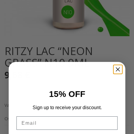
RITZY LAC “NEON
GRASS” N10 9ML
9,68
€
Sis. Alv 25,5%
15% OFF
Varasto loppu
Sign up to receive your discount.
Osastot:
Geelilakat
,
Yleinen
Email