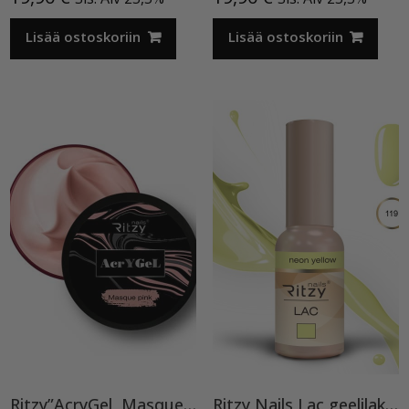
Lisää ostoskoriin
Lisää ostoskoriin
Ritzy”AcryGel, Masque Pink”15ml TPO-VAPAA
Ritzy Nails Lac geelilakka ”Neon Yellow”119 , 9ml TPO vapaa