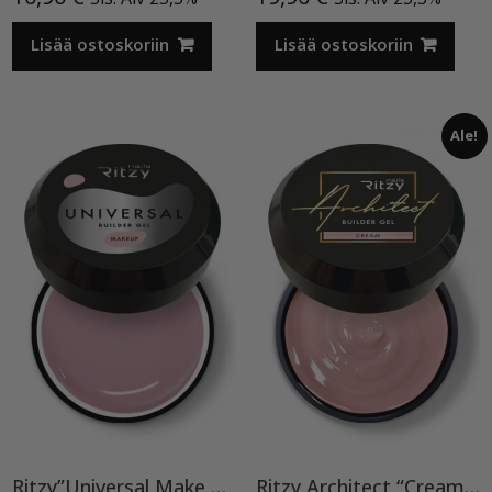
Lisää ostoskoriin
Lisää ostoskoriin
Ale!
Ritzy”Universal Make Up”15ml, rakennegeeli TPO vapaa
Ritzy Architect “Cream” rakennegeeli,50ml