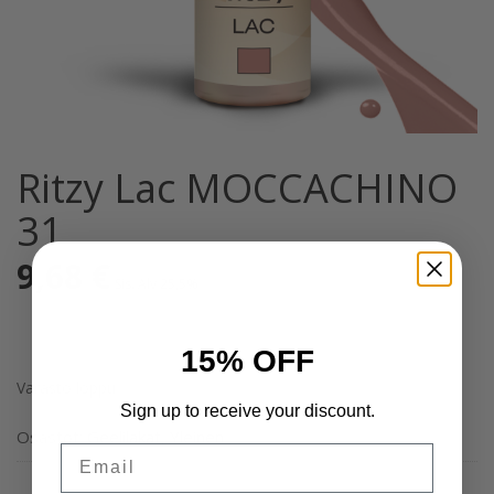
Ritzy Lac MOCCACHINO
31
9,68
€
Sis. Alv 25,5%
15% OFF
Varasto loppu
Sign up to receive your discount.
Osastot:
Geelilakat
,
Yleinen
Email