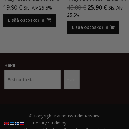
Alkuperäinen
Nykyine
19,90
€
45,00
€
25,90
€
Sis. Alv 25,5%
Sis. Alv
hinta
hinta
25,5%
Lisää ostoskoriin
oli:
on:
45,00 €.
25,90 €.
Lisää ostoskoriin
Haku
Haku
© Copyright Kauneusstudio Kristiina
Beauty Studio by
Acme Themes