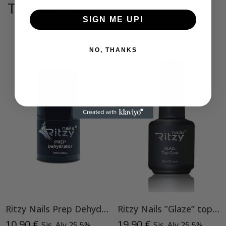
Tutustu myös
SIGN ME UP!
NO, THANKS
Ritzy Nails Prep Dehydrator
Ritzy Nails ”Glaze” top TPO vapaa
10,90
€
19,90
€
Sis. Alv 25,5%
Sis. Alv 25,5%