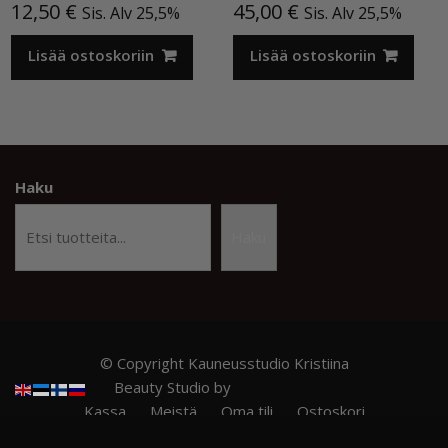
12,50
€
45,00
€
Sis. Alv 25,5%
Sis. Alv 25,5%
Lisää ostoskoriin
Lisää ostoskoriin
Haku
Haku
© Copyright Kauneusstudio Kristiina
Beauty Studio by
Acme Themes
Kassa
Meistä
Oma tili
Ostoskori
Privacy Policy