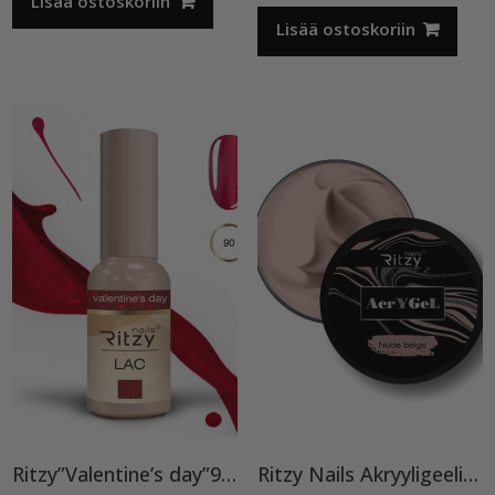
Lisää ostoskoriin
oli:
on:
12,50 €.
9,90 €.
Lisää ostoskoriin
Ritzy”Valentine’s day”90, geelilakka TPO vapaa
Ritzy Nails Akryyligeeli “Nude Beige”,56ml TPO vapaa