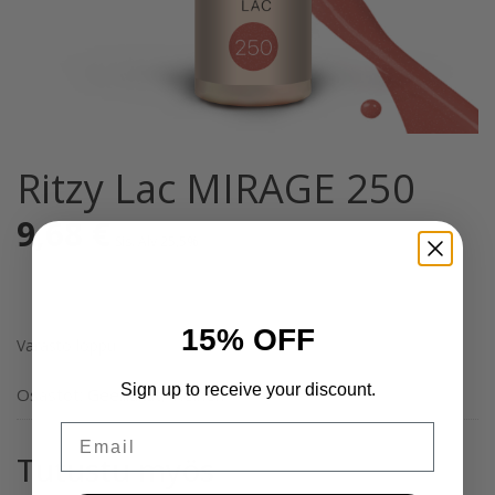
Ritzy Lac MIRAGE 250
9,68
€
Sis. Alv 25,5%
15% OFF
Varasto loppu
Sign up to receive your discount.
Osastot:
Geelilakat
,
Yleinen
Email
Tutustu myös