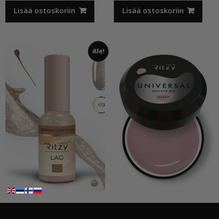
Lisää ostoskoriin
Lisää ostoskoriin
Ale!
Ritzy”Golden stardust”geelilakka,173 TPO vapaa
Ritzy”Universal Make Up”15ml, rakennegeeli TPO vapaa