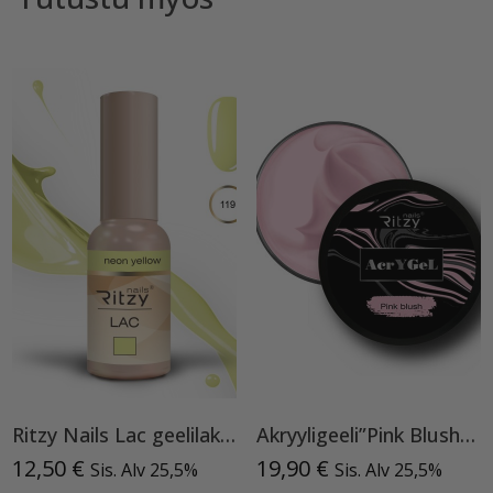
Ritzy Nails Lac geelilakka ”Neon Yellow”119 , 9ml TPO vapaa
Akryyligeeli”Pink Blush”15ml
12,50
€
19,90
€
Sis. Alv 25,5%
Sis. Alv 25,5%