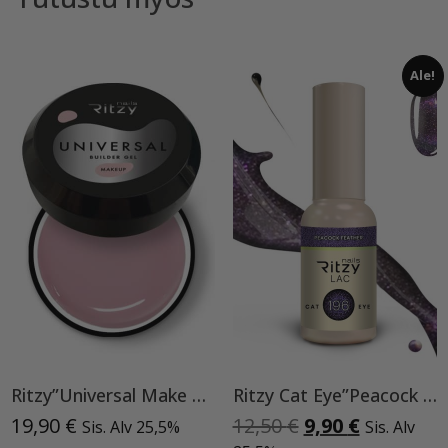
Ale!
Ritzy”Universal Make Up”15ml, rakennegeeli TPO vapaa
Ritzy Cat Eye”Peacock feather”196, geelilakka
Alkuperäinen
Nykyinen
19,90
€
12,50
€
9,90
€
Sis. Alv 25,5%
Sis. Alv