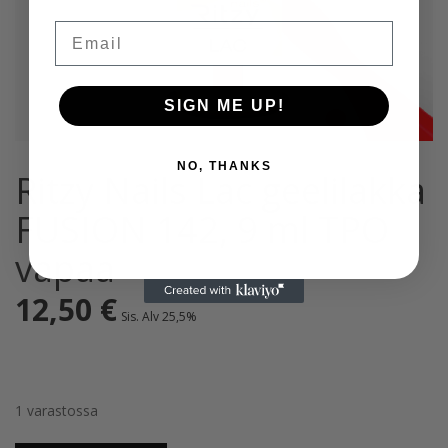
Email
SIGN ME UP!
NO, THANKS
Ritzy Nails Lac geelilakka
FUSION 142, 9 ml TPO
vapaa
12,50
€
Sis. Alv 25,5%
1 varastossa