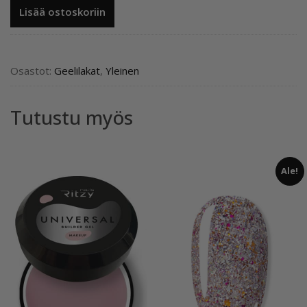
Ritzy
Lisää ostoskoriin
Nails
Lac
geelilakka
FUSION
Osastot:
Geelilakat
,
Yleinen
142,
9
Tutustu myös
ml
TPO
vapaa
määrä
Ale!