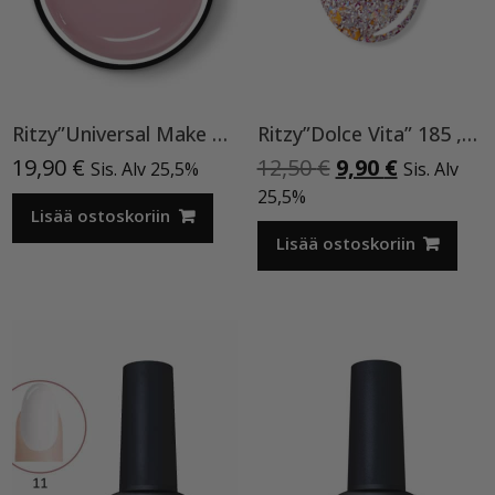
Ritzy”Universal Make Up”15ml, rakennegeeli TPO vapaa
Ritzy”Dolce Vita” 185 ,9ml TPO vapaa
Alkuperäinen
Nykyinen
19,90
€
12,50
€
9,90
€
Sis. Alv 25,5%
Sis. Alv
hinta
hinta
25,5%
Lisää ostoskoriin
oli:
on:
12,50 €.
9,90 €.
Lisää ostoskoriin