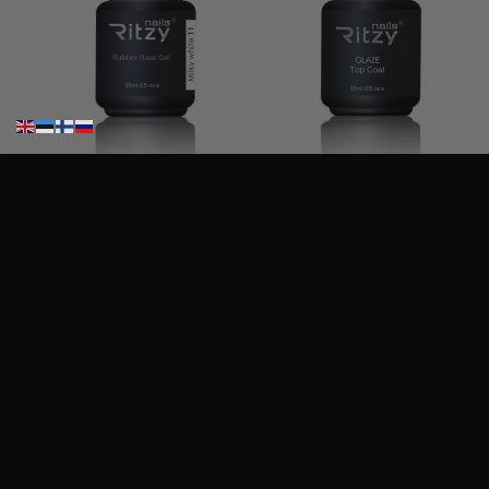
Ritzy Rubber”Milky White”11 , alusgeeli
Ritzy Nails ”Glaze” top TPO vapaa
19,90
€
19,90
€
Sis. Alv 25,5%
Sis. Alv 25,5%
Lisää ostoskoriin
Lisää ostoskoriin
Haku
Haku