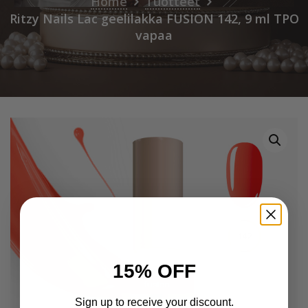
Home
Tuotteet
Ritzy Nails Lac geelilakka FUSION 142, 9 ml TPO
vapaa
15% OFF
Sign up to receive your discount.