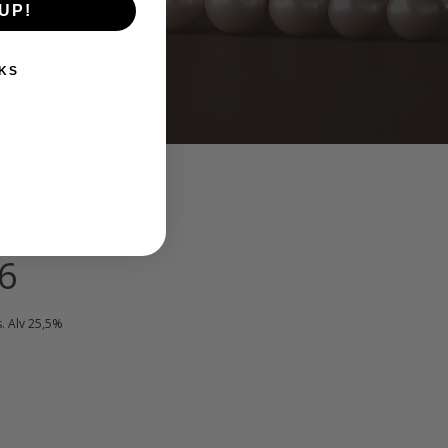
UP!
KS
CORAL
6
kyinen
s. Alv 25,5%
nta
:
00 €.