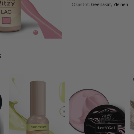
Osastot:
Geelilakat
,
Yleinen
s