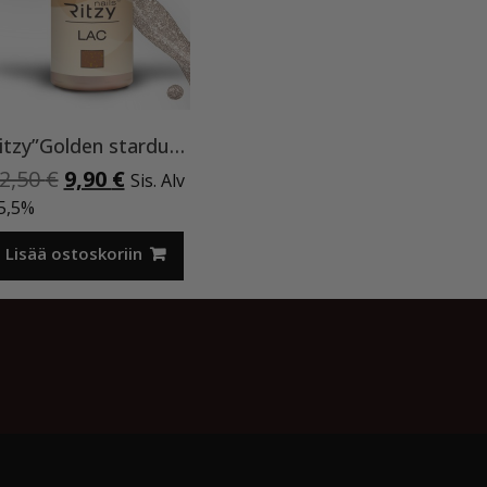
Ritzy”Golden stardust”geelilakka,173 TPO vapaa
Alkuperäinen
Nykyinen
2,50
€
9,90
€
Sis. Alv
hinta
hinta
5,5%
oli:
on:
12,50 €.
9,90 €.
Lisää ostoskoriin