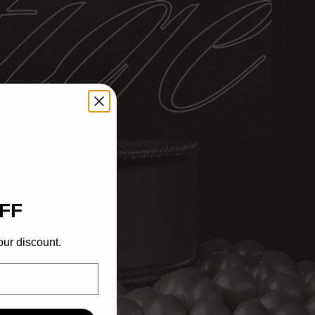
6
FF
our discount.