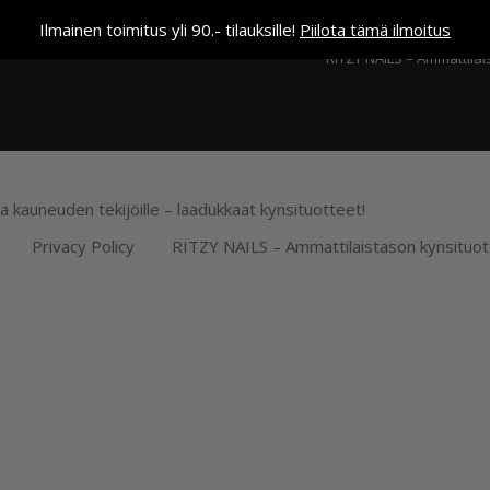
Kassa
Ilmainen toimitus yli 90.- tilauksille!
Piilota tämä ilmoitus
RITZY NAILS – Ammattilai
ja kauneuden tekijöille – laadukkaat kynsituotteet!
Privacy Policy
RITZY NAILS – Ammattilaistason kynsituot