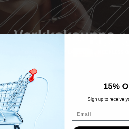
Verkkokauppa
Home
Tuotteet
RITZY LAC CORAL NECKLESS 0
15% O
Sign up to receive y
Email