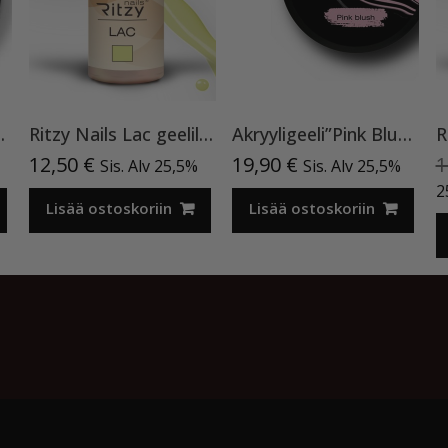
kennegeeli TPO vapaa
Ritzy Nails Lac geelilakka ”Neon Yellow”119 , 9ml TPO vapaa
Akryyligeeli”Pink Blush”15ml
12,50
€
19,90
€
1
Sis. Alv 25,5%
Sis. Alv 25,5%
2
Lisää ostoskoriin
Lisää ostoskoriin