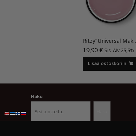
Ritzy”Universal Make Up”15ml, ra
19,90
€
Sis. Alv 25,5%
Lisää ostoskoriin
Haku
Haku