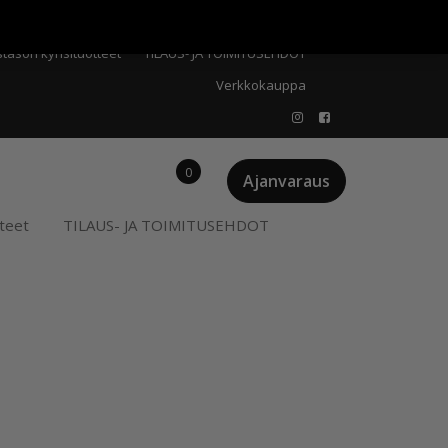
Meistä
Oma tili
Ostoskori
Privacy Policy
stason kynsituotteet
TILAUS- JA TOIMITUSEHDOT
Verkkokauppa
0
Ajanvaraus
teet
TILAUS- JA TOIMITUSEHDOT