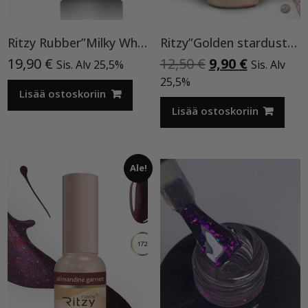
Ritzy Rubber”Milky White”11 , alusgeeli
Ritzy”Golden stardust”geelilakka,173 TPO vapaa
Alkuperäinen
Nykyinen
19,90
€
12,50
€
9,90
€
Sis. Alv 25,5%
Sis. Alv
hinta
hinta
25,5%
Lisää ostoskoriin
oli:
on:
12,50 €.
9,90 €.
Lisää ostoskoriin
Ale!