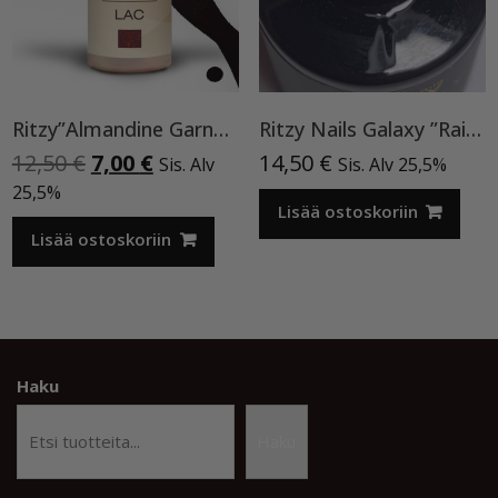
Ritzy”Almandine Garnet”,9 ml TPO-VAPAA
Ritzy Nails Galaxy ”Rainbow” 8ml
Alkuperäinen
Nykyinen
12,50
€
7,00
€
14,50
€
Sis. Alv
Sis. Alv 25,5%
hinta
hinta
25,5%
oli:
on:
Lisää ostoskoriin
12,50 €.
7,00 €.
Lisää ostoskoriin
Haku
Haku