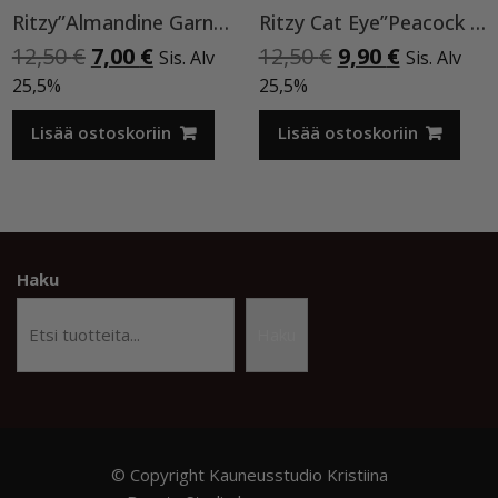
Ritzy”Almandine Garnet”,9 ml TPO-VAPAA
Ritzy Cat Eye”Peacock feather”196, geelilakka
Alkuperäinen
Nykyinen
Alkuperäinen
Nykyinen
12,50
€
7,00
€
12,50
€
9,90
€
Sis. Alv
Sis. Alv
hinta
hinta
hinta
hinta
25,5%
25,5%
oli:
on:
oli:
on:
12,50 €.
7,00 €.
12,50 €.
9,90 €.
Lisää ostoskoriin
Lisää ostoskoriin
Haku
Haku
© Copyright Kauneusstudio Kristiina