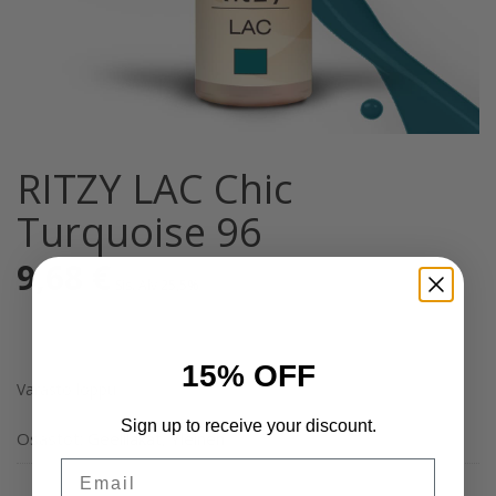
RITZY LAC Chic
Turquoise 96
9,68
€
Sis. Alv 25,5%
15% OFF
Varasto loppu
Sign up to receive your discount.
Osastot:
Geelilakat
,
Yleinen
Email