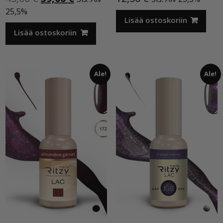
hinta
hinta
25,5%
oli:
on:
Lisää ostoskoriin
45,00 €.
39,00 €.
Lisää ostoskoriin
Ale!
Ale!