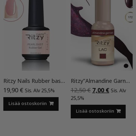
Ritzy Nails Rubber base ”Pink Pearl” pohjageeli, 15 ml
Ritzy”Almandine Garnet”,9 ml TPO-VAPAA
Alkuperäinen
Nykyinen
19,90
€
12,50
€
7,00
€
Sis. Alv 25,5%
Sis. Alv
hinta
hinta
25,5%
Lisää ostoskoriin
oli:
on:
12,50 €.
7,00 €.
Lisää ostoskoriin