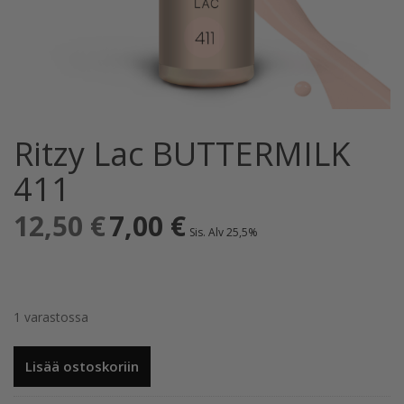
Ritzy Lac BUTTERMILK
411
12,50
€
Alkuperäinen
7,00
€
Nykyinen
Sis. Alv 25,5%
hinta
hinta
oli:
on:
12,50 €.
7,00 €.
1 varastossa
Ritzy
Lisää ostoskoriin
Lac
BUTTERMILK