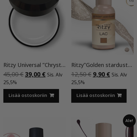
Ritzy Universal ”Chrystal clear” 50 ml TPO vapaa
Ritzy”Golden stardust”geelilakka,173 TPO vapaa
Alkuperäinen
Nykyinen
Alkuperäinen
Nykyinen
45,00
€
39,00
€
12,50
€
9,90
€
Sis. Alv
Sis. Alv
hinta
hinta
hinta
hinta
25,5%
25,5%
oli:
on:
oli:
on:
45,00 €.
39,00 €.
12,50 €.
9,90 €.
Lisää ostoskoriin
Lisää ostoskoriin
Ale!