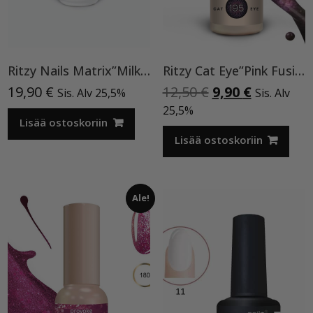
Ritzy Nails Matrix”Milky Rose” rakennegeeli, 04 9ml, Bottle builder gel
Ritzy Cat Eye”Pink Fusion”195,geelilakka
Alkuperäinen
Nykyinen
19,90
€
12,50
€
9,90
€
Sis. Alv 25,5%
Sis. Alv
hinta
hinta
25,5%
Lisää ostoskoriin
oli:
on:
12,50 €.
9,90 €.
Lisää ostoskoriin
Ale!