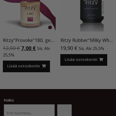
Ritzy”Provoke”180, geelilakka
Ritzy Rubber”Milky White”11 , alusgeeli
Alkuperäinen
Nykyinen
12,50
€
7,00
€
19,90
€
Sis. Alv
Sis. Alv 25,5%
hinta
hinta
25,5%
oli:
on:
Lisää ostoskoriin
12,50 €.
7,00 €.
Lisää ostoskoriin
Haku
Haku