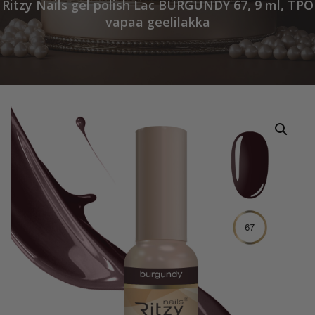
Ritzy Nails gel polish Lac BURGUNDY 67, 9 ml, TPO
vapaa geelilakka