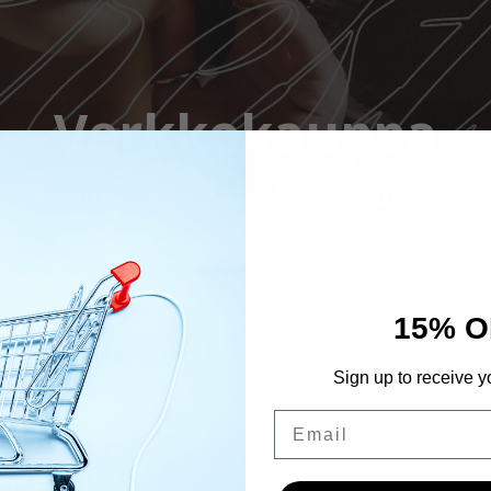
Verkkokauppa
Home
Tuotteet
RITZY LAC 275 “FROZEN BERR
15% O
Sign up to receive y
Email