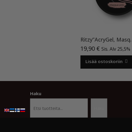
Ritzy”AcryGel, Ma
19,90
€
Sis. Alv 25,5%
Lisää ostoskoriin
Haku
Haku