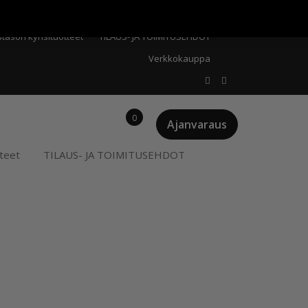
Meistä
Oma tili
Ostoskori
Privacy Policy
stason kynsituotteet
TILAUS- JA TOIMITUSEHDOT
Verkkokauppa
0
Ajanvaraus
teet
TILAUS- JA TOIMITUSEHDOT