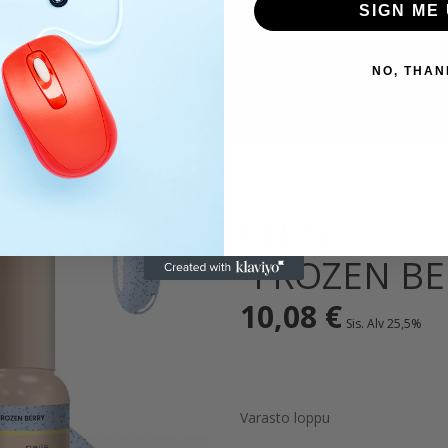
SIGN ME 
NO, THAN
RITZY LAC 2
“FROZEN BE
10,08
€
Sis. Alv 25,5%
Varasto loppu