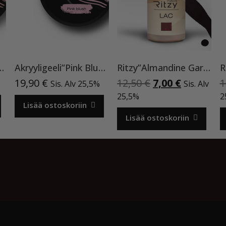
sque Pink”15ml TPO-VAPAA
Akryyligeeli”Pink Blush”15ml
Ritzy”Almandine Garnet”,9 ml TPO-VAPAA
Alkuperäinen
Nykyinen
19,90
€
12,50
€
7,00
€
1
Sis. Alv 25,5%
Sis. Alv
hinta
hinta
25,5%
2
Lisää ostoskoriin
oli:
on:
12,50 €.
7,00 €.
Lisää ostoskoriin