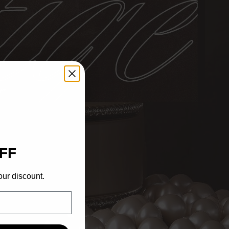
Y”
FF
our discount.