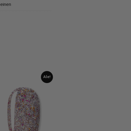
leinen
Ale!