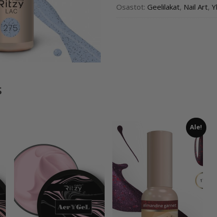
Osastot:
Geelilakat
,
Nail Art
,
Y
s
Ale!