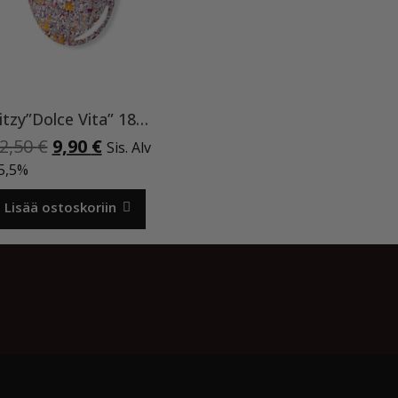
Ritzy”Dolce Vita” 185 ,9ml TPO vapaa
Alkuperäinen
Nykyinen
2,50
€
9,90
€
Sis. Alv
hinta
hinta
5,5%
oli:
on:
12,50 €.
9,90 €.
Lisää ostoskoriin