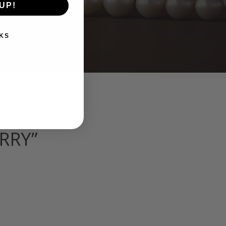
UP!
KS
75
RRY”