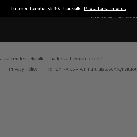
Kassa
Ilmainen toimitus yli 90.- tilauksille!
Piilota tämä ilmoitus
RITZY NAILS – Ammattilai
ja kauneuden tekijöille – laadukkaat kynsituotteet!
Privacy Policy
RITZY NAILS – Ammattilaistason kynsituot