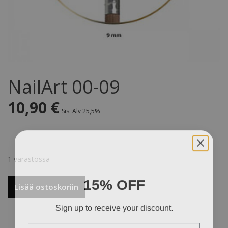
NailArt 00-09
10,90
€
Sis. Alv 25,5%
1 varastossa
15% OFF
NailArt
Lisää ostoskoriin
00-
Sign up to receive your discount.
09
määrä
Email