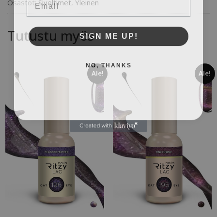
Osastot:
Siveltimet
,
Yleinen
Tutustu myös
SIGN ME UP!
NO, THANKS
Ale!
Ale!