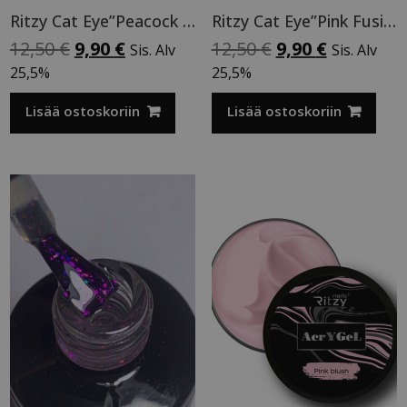
Ritzy Cat Eye”Peacock feather”196, geelilakka
Ritzy Cat Eye”Pink Fusion”195,geelilakka
Alkuperäinen
Nykyinen
Alkuperäinen
Nykyinen
12,50
€
9,90
€
12,50
€
9,90
€
Sis. Alv
Sis. Alv
hinta
hinta
hinta
hinta
25,5%
25,5%
oli:
on:
oli:
on:
12,50 €.
9,90 €.
12,50 €.
9,90 €.
Lisää ostoskoriin
Lisää ostoskoriin