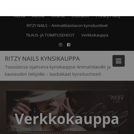
Skip
Recent posts
LPG hoito
Ilmainen toimitus yli 90.- tilauksille!
Piilota tämä ilmoitus
to
Kassa
Meistä
Oma tili
Ostoskori
Privacy Policy
content
RITZY NAILS – Ammattilaistason kynsituotteet
TILAUS- JA TOIMITUSEHDOT
Verkkokauppa
RITZY NAILS KYNSIKAUPPA
Tuusulassa sijaitseva kynsikauppa! Ammattilaisille ja
kauneuden tekijöille – laadukkaat kynsituotteet!
Verkkokauppa