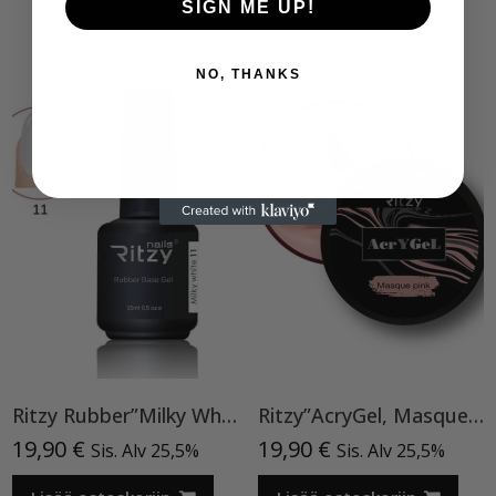
SIGN ME UP!
NO, THANKS
Ritzy Rubber”Milky White”11 , alusgeeli
Ritzy”AcryGel, Masque Pink”15ml TPO-VAPAA
19,90
€
19,90
€
Sis. Alv 25,5%
Sis. Alv 25,5%