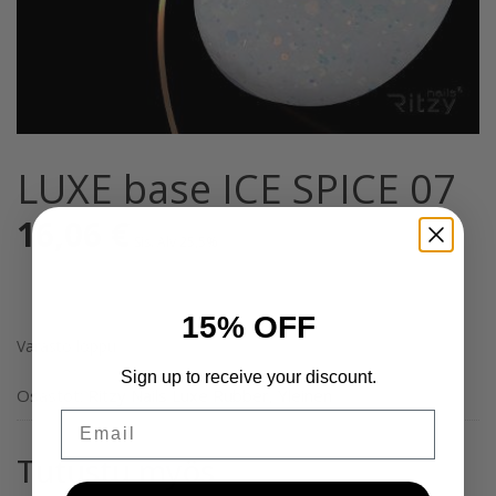
LUXE base ICE SPICE 07
16,06
€
Sis. Alv 25,5%
15% OFF
Varasto loppu
Sign up to receive your discount.
Osastot:
Ritzy Nails Luxe Rubber
,
Yleinen
Email
Tutustu myös