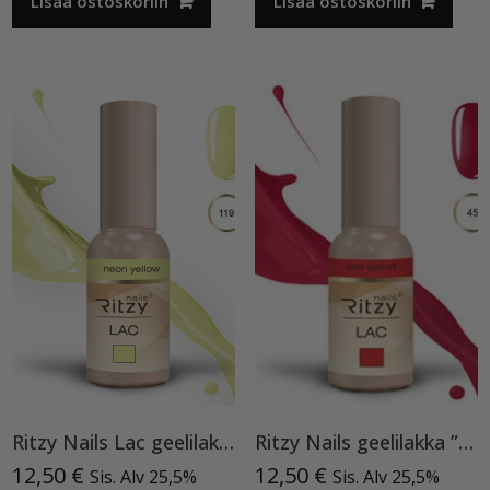
Lisää ostoskoriin
Lisää ostoskoriin
Ritzy Nails Lac geelilakka ”Neon Yellow”119 , 9ml TPO vapaa
Ritzy Nails geelilakka ”Red Velvet” 45 TPO vapaa, 9 ml
12,50
€
12,50
€
Sis. Alv 25,5%
Sis. Alv 25,5%