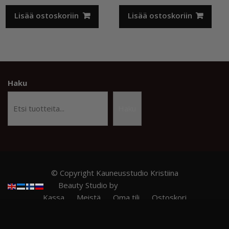
Lisää ostoskoriin
Lisää ostoskoriin
Haku
Haku
© Copyright Kauneusstudio Kristiina
Beauty Studio by
Acme Themes
Kassa
Meistä
Oma tili
Ostoskori
Privacy Policy
RITZY NAILS – Ammattilaistason kynsituotteet